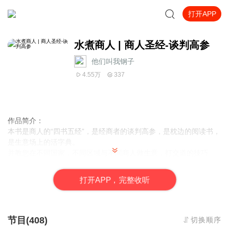
打开APP
水煮商人 | 商人圣经-谈判高参
他们叫我钢子
4.55万
337
作品简介：
本书是商人的“四书五经”，是经商者的谈判高参，是枕边的阅读书，
是生意场上的活字典。
并教您在不同国家，不同区域与不同商人做生意，打交道的技巧。
将各地商人的品性及经商特点细细地慢火“煮”来，供您有滋有味地细
心品味……
打
开
A
P
P，完整收听
作者：
陈枫
演播：
他们叫我钢子，粉丝1万+。有声代表作有《
你的形象价值千
万
》《
别太纠结也别太不纠结
》等
节目(408)
切换顺序