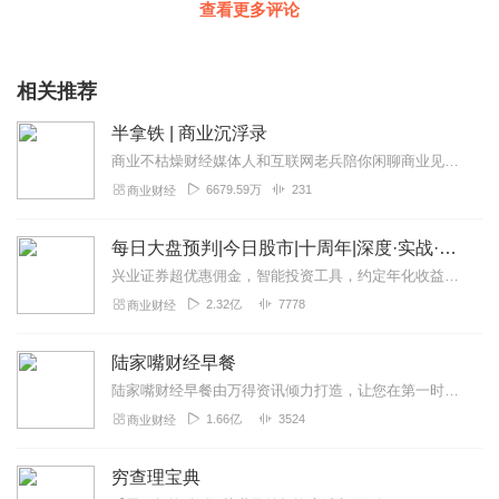
查看更多评论
相关推荐
半拿铁 | 商业沉浮录
商业不枯燥财经媒体人和互联网老兵陪你闲聊商业见闻。来杯半拿铁，边喝边唠。
6679.59万
231
商业财经
每日大盘预判|今日股市|十周年|深度·实战·干货
兴业证券超优惠佣⾦，智能投资⼯具，约定年化收益率最⾼8.xx%多的新客理财。1v1专⼈服务。点击链接开户>>讲师介绍华飞多维度看盘体系创始人股市实战派讲师...
2.32亿
7778
商业财经
陆家嘴财经早餐
陆家嘴财经早餐由万得资讯倾力打造，让您在第一时间了解最全最新的财经资讯，上班族早上醒脑充电必备！（搜索微信公众号：Wind资讯或windzxsh，每天早晨推...
1.66亿
3524
商业财经
穷查理宝典