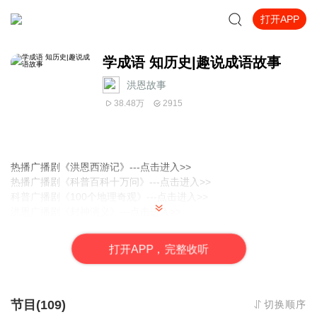
打开APP
学成语 知历史|趣说成语故事
洪恩故事
38.48万
2915
热播广播剧《洪恩西游记》
---点击进入>>
热播广播剧《科普百科十万问》
---点击进入>>
科普广播剧《100个地理奇观》-
--点击进入>>
洪恩广播剧《封神演义》
---点击进入>>
洪恩名著系列《给孩子的春秋战国历史故事》
---点击进入>>
洪恩广播剧《恐龙生存历险记》
---点击进入>>
打
开
A
P
P，完整收听
洪恩名著系列《水浒英雄故事》
---点击进入>>
洪恩名著系列《尼尔斯骑鹅旅行记》
---点击进入>>
【点击前往】收听“洪恩故事”更多好玩有趣的故事>>
节目(109)
切换顺序