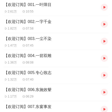
【欢迎订阅】001.一叶障目
订阅关注+五星好评，感谢你的收听支持~
2.61万
10:55
成语的魅力，不仅在它的节奏整齐和辞藻之美，更是中国历史文化
【欢迎订阅】002.一字千金
的片段折射，蕴含着中国人充满智慧的人生哲学。每个成语背后，
1.82万
07:58
都有一段令人难忘的故事，包含了深刻的哲理或人生启发，帮助孩
子们去感受传统文化情怀！
【欢迎订阅】003.一尘不染
1.47万
07:45
【欢迎订阅】004.一箭双雕
1.36万
08:08
【欢迎订阅】005.专心致志
1.32万
07:40
【欢迎订阅】006.东施效颦
1.17万
06:29
【欢迎订阅】007.东窗事发