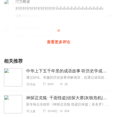
汀兰映波
好好好好好好好好好好好👍👍👍👍👍👍👍👍👍👍👍👍👍
回复
2021-11-10
1
听友204154161
很尴尬方法吃饭吃饭饭
查看更多评论
回复
2021-10-24
0
相关推荐
中华上下五千年里的成语故事 听历史学成语知典故
通过好玩、有趣的历史故事讲解成语，也通过成语故事更好地了解历史。400多条常用成语按照历史朝代先后顺序，了解每个成语的出处、历史典故和含义。
9297
26
历史
神探迈克狐· 千面怪盗|侦探大赛|灰狼危机|多多罗
新专辑点击收听《神探迈克狐·怪盗归来篇｜多多罗》！！！>>>点击进入主播橱窗购买《神探迈克狐》系列图书吧!<<<多多罗故事【点击前往】收听多多罗其他好玩有趣的故...
24.64亿
834
儿童