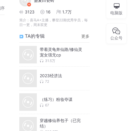
盛夏白瓷砖
倒序
3123
16
1.7万
电脑版
简介：
喜马A+主播，攀登22期优秀学员，毎
日一更，周末双更
TA的专辑
更多
公众号
带着灵龟奔仙路/修仙灵
宠女强无cp
31.5万
2023经济法
72
（练习）粉妆夺谋
67
穿越修仙养包子（已完
结）