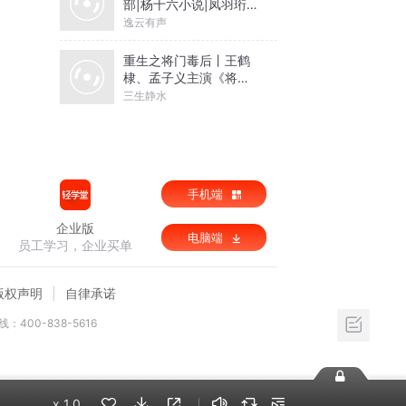
部|杨十六小说|凤羽珩玄
天冥
逸云有声
重生之将门毒后丨王鹤
棣、孟子义主演《将门
独后》原著丨千山茶客
三生静水
著丨谢景行x沈妙【高甜
剧场】
手机端
企业版
电脑端
员工学习，企业买单
版权声明
自律承诺
：400-838-5616
x
1.0