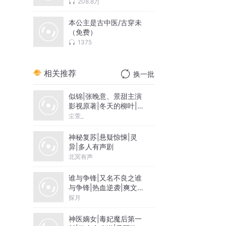
208.8万
本公主是古中医/古穿未
（免费）
1375
相关推荐
换一批
似锦|张晚意、景甜主演
影视原著|冬天的柳叶|尘
萱&雪月之下领衔|多人
尘萱_
有声剧
神秘复苏|悬疑惊悚|灵
异|多人有声剧
北冥有声
谁与争锋|又名不良之谁
与争锋|热血逆袭|爽文爆
笑|会员免费
探月
神医嫡女|毒妃魔后第一