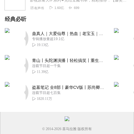
影视原著大IP系列❤完结宝藏书单，精彩推荐：【爆笑古言重生系列】：星汉灿烂，幸甚至哉|吴磊&赵露思主演|关心则乱《知否》作者|沈念如/倔强的小红领衔|月升沧海【...
1.60亿
699
有声书
经典必听
蛊真人｜大爱仙尊｜热血｜老宝玉｜多人VIP免费有声剧
专辑播放量超19.1亿
19.13亿
青山丨头陀渊演播丨轻松搞笑丨重生穿越丨古代权谋丨VIP免费 | 多人有声剧
连载节目超一千集
11.39亿
盗墓笔记 全8部丨豪华CV版丨苏尚卿&边江 领衔 多人有声剧丨冠声文化丨南派三叔
连载节目超七百集
1820.11万
© 2014-
2026
喜马拉雅 版权所有