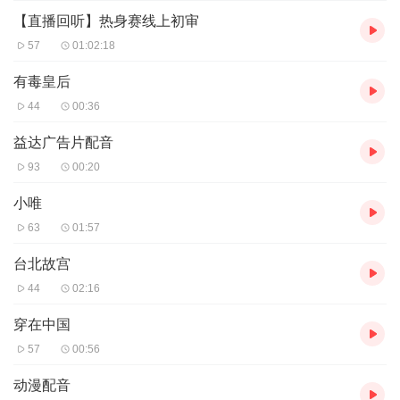
【直播回听】热身赛线上初审
57
01:02:18
有毒皇后
44
00:36
益达广告片配音
93
00:20
小唯
63
01:57
台北故宫
44
02:16
穿在中国
57
00:56
动漫配音