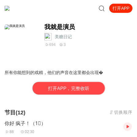
打开APP
我就是演员
美糖日记
694
3
所有你能想到的戏精，他们的声音在这里都会出现�
打
开
A
P
P，完整收听
节目(12)
切换顺序
你好 疯子！（1⃣️）
88
02:30