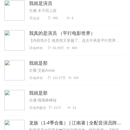
我就是演员
主播:木子田上苗
455
6
生活
我真的是演员 （平行电影世界）
【内容简介】他竟然又穿越了。这次不再是平行世界，而是电影世界。在电影世界里体验表演的乐趣，在电影世界里获得各种技能，在电影世界里收获爱情！多年后，有人叫他影帝，...
81.09万
404
有声书
我就是那
主播:艾妮Annie
121.27万
324
有声书
我就是那
主播:嘎嘎棒棒哒
2173
14
有声图书
龙族（1-4季合集） | 江南著 | 全配音演员阵容 | 辰羽参演