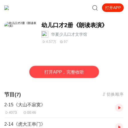
打开APP
幼儿口才2册《朗读表演》
华夏少儿口才文学馆
4.57万
97
打
开
A
P
P，完整收听
节目(7)
切换顺序
2-15《大山不寂寞》
4073
00:46
2-14《虎大王串门》