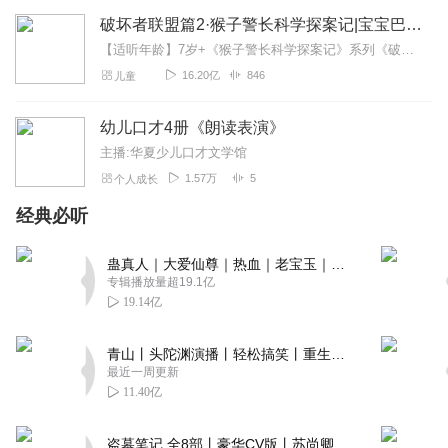
破坏者联盟篇2·猴子警长科学探案记|宝宝巴士故事
【适听年龄】7岁+《猴子警长科学探案记》系列《破坏者联盟篇1·猴子警长科学探案记》>>>《破坏者联盟篇2·猴子警长科学探案记》>>>《破坏者联盟篇3·猴子警长科...
16.20亿
846
儿童
幼儿口才4册《朗读表演》
主播:华夏少儿口才文学馆
1.57万
5
个人成长
经典必听
蛊真人｜大爱仙尊｜热血｜老宝玉｜多人VIP免费有声剧
专辑播放量超19.1亿
19.14亿
青山丨头陀渊演播丨轻松搞笑丨重生穿越丨古代权谋丨VIP免费 | 多人有声剧
最近一周更新
11.40亿
盗墓笔记 全8部丨豪华CV版丨苏尚卿&边江 领衔 多人有声剧丨冠声文化丨南派三叔