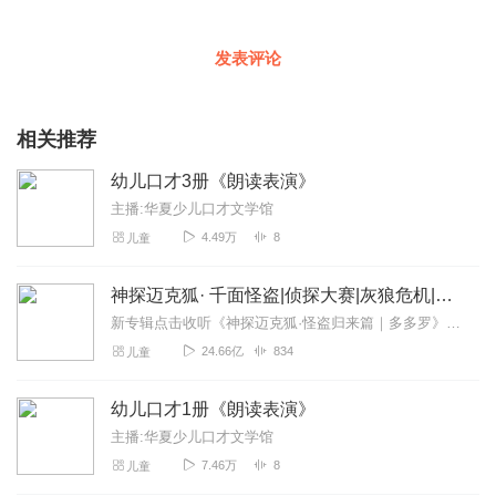
发表评论
相关推荐
幼儿口才3册《朗读表演》
主播:华夏少儿口才文学馆
4.49万
8
儿童
神探迈克狐· 千面怪盗|侦探大赛|灰狼危机|多多罗
新专辑点击收听《神探迈克狐·怪盗归来篇｜多多罗》！！！>>>点击进入主播橱窗购买《神探迈克狐》系列图书吧!<<<多多罗故事【点击前往】收听多多罗其他好玩有趣的故...
24.66亿
834
儿童
幼儿口才1册《朗读表演》
主播:华夏少儿口才文学馆
7.46万
8
儿童