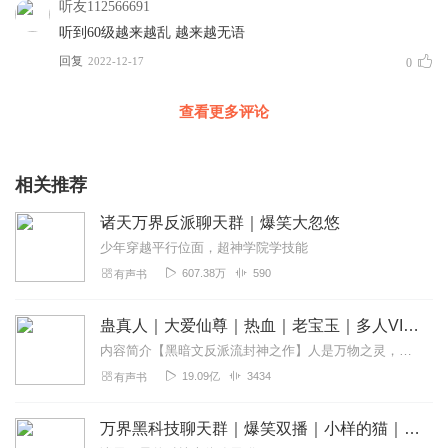
听友112566691
听到60级越来越乱 越来越无语
回复
2022-12-17
0
查看更多评论
相关推荐
诸天万界反派聊天群｜爆笑大忽悠
少年穿越平行位面，超神学院学技能
607.38万
590
有声书
蛊真人｜大爱仙尊｜热血｜老宝玉｜多人VIP免费有声剧
内容简介【黑暗文反派流封神之作】人是万物之灵，蛊是天地真精。一个穿越者不断重生的故事。一个养蛊、炼蛊、用蛊的奇特世界。配音组（男角色）老宝玉旁白...
19.09亿
3434
有声书
万界黑科技聊天群｜爆笑双播｜小样的猫｜VIP免费