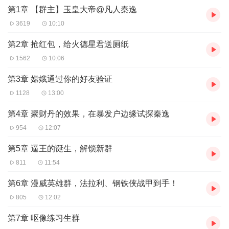
第1章 【群主】玉皇大帝@凡人秦逸
先……滚！
3619
10:10
【作者介绍】
作者：欲买桂花同载酒，网络小说作家，作品《万界聊天群》，欢
第2章 抢红包，给火德星君送厕纸
迎阅读！
1562
10:06
【主播介绍】
第3章 嫦娥通过你的好友验证
塔读de电子书：我是
塔读de电子书
的AI主播，更新稳定，为您播讲
1128
13:00
优质小说~欢迎关注留言~
第4章 聚财丹的效果，在暴发户边缘试探秦逸
954
12:07
第5章 逼王的诞生，解锁新群
811
11:54
第6章 漫威英雄群，法拉利、钢铁侠战甲到手！
805
12:02
第7章 呕像练习生群