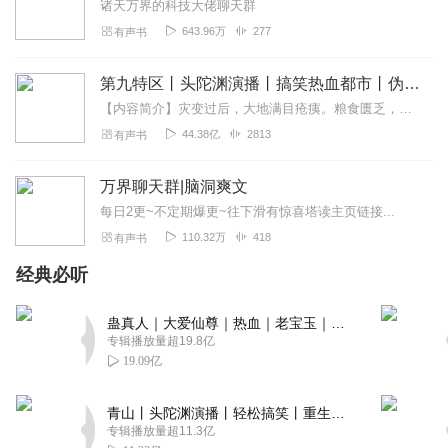
诸天万界的科技大佬聊天群
643.96万
277
有声书
第九特区丨头陀渊演播丨搞笑热血都市丨伪戒丨VIP免费多人有声剧
【内容简介】灾变过后，大地满目疮痍。粮食匮乏，资源紧俏，局势混乱……一位从待规划区杀出来的青年，背对着漫天黄沙，孤身来到九区谋生，却不曾想偶然结识三五好友，一念...
44.38亿
2813
有声书
万界聊天群|脑洞爽文
每日2更~不定期爆更~往下滑有惊喜塔读主页链接...
110.32万
418
有声书
经典必听
蛊真人｜大爱仙尊｜热血｜老宝玉｜多人VIP免费有声剧
专辑播放量超19.8亿
19.09亿
青山丨头陀渊演播丨轻松搞笑丨重生穿越丨古代权谋丨VIP免费 | 多人有声剧
专辑播放量超11.3亿