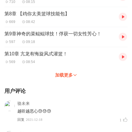
710
08:15
第8章 【鸡你太美篮球技能包】
669
08:42
第9章神奇的菜鲲鲲球技！俘获一切女性芳心！
597
09:18
第10章 亢龙有悔旋风式灌篮！
569
08:54
加载更多
用户评论
骆未来
越听越恶心😓😓😓
回复
2021-12-18
1