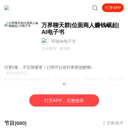
打开APP
万界聊天群|位面商人赚钱崛起|
AI电子书
塔读de电子书
4.50万
253
日更5集，不定期爆更！订阅可以收到更新提醒哦~
【内容简介】
秦逸的IPHone6S被雷劈了，误入天庭仙群，漫威英雄群，火影忍者
群，呕像练习生群……从此财神爷的红包，雷神的锤子，佐助的写
轮眼，菜鲲鲲的篮球技术……全部收入秦逸囊中！作为万界商人，
秦逸还化身最强黄牛倒爷！玉皇大帝：朕想喝茅台了～秦逸：可
打
开
A
P
P，完整收听
以，拿九龙杯换！托尼史塔克：秦，我需要一颗回魂丹！秦逸：好
说～等你复活了，得送我一套钢铁侠战甲和兰博基尼！赤脚大仙：
秦兄，天凉了，您上次答应我的Nike鞋……秦逸：先把隐身符拿
来，然后把鞋码私发我。纲手：香奈儿的包包什么时候到货？秦
节目(680)
切换顺序
逸：先把温泉沐浴的私房照发我。菜鲲鲲：鸡你太美～秦逸：