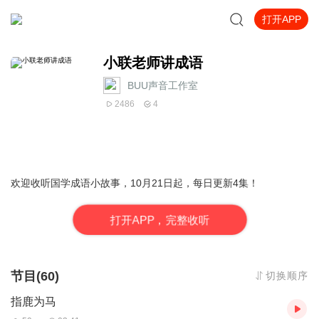
打开APP
小联老师讲成语
BUU声音工作室
2486
4
欢迎收听国学成语小故事，10月21日起，每日更新4集！
打
开
A
P
P，完整收听
节目(60)
切换顺序
指鹿为马