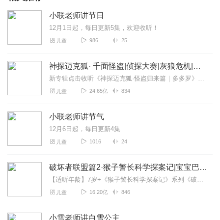
小联老师讲节日
12月1日起，每日更新5集，欢迎收听！
986
25
儿童
神探迈克狐· 千面怪盗|侦探大赛|灰狼危机|多多罗
新专辑点击收听《神探迈克狐·怪盗归来篇｜多多罗》！！！>>>点击进入主播橱窗购买《神探迈克狐》系列图书吧!<<<多多罗故事【点击前往】收听多多罗其他好玩有趣的故...
24.65亿
834
儿童
小联老师讲节气
12月6日起，每日更新4集
1016
24
儿童
破坏者联盟篇2·猴子警长科学探案记|宝宝巴士故事
【适听年龄】7岁+《猴子警长科学探案记》系列《破坏者联盟篇1·猴子警长科学探案记》>>>《破坏者联盟篇2·猴子警长科学探案记》>>>《破坏者联盟篇3·猴子警长科...
16.20亿
846
儿童
小雪老师讲白雪公主