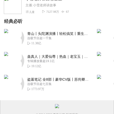
主播:小雪老师讲故事
7127.98万
67
儿童
经典必听
青山丨头陀渊演播丨轻松搞笑丨重生穿越丨古代权谋丨VIP免费 | 多人有声剧
连载节目超一千集
11.38亿
蛊真人｜大爱仙尊｜热血｜老宝玉｜多人VIP免费有声剧
专辑播放量超19.1亿
19.12亿
盗墓笔记 全8部丨豪华CV版丨苏尚卿&边江 领衔 多人有声剧丨冠声文化丨南派三叔
连载节目超七百集
1773.97万