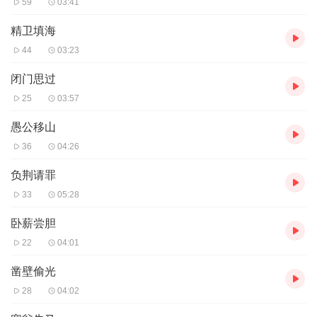
59
03:41
精卫填海
44
03:23
闭门思过
25
03:57
愚公移山
36
04:26
负荆请罪
33
05:28
卧薪尝胆
22
04:01
凿壁偷光
28
04:02