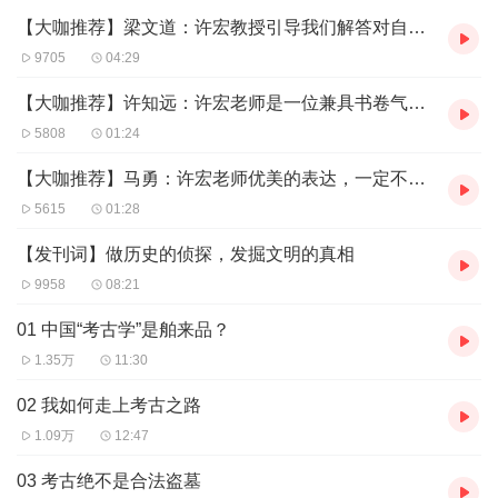
【大咖推荐】梁文道：许宏教授引导我们解答对自身的疑问，寻索湮灭在上古之中的痕迹
9705
04:29
【大咖推荐】许知远：许宏老师是一位兼具书卷气和江湖气的考古学家
5808
01:24
【大咖推荐】马勇：许宏老师优美的表达，一定不会让你觉得考古学枯燥无味
5615
01:28
【发刊词】做历史的侦探，发掘文明的真相
9958
08:21
01 中国“考古学”是舶来品？
1.35万
11:30
02 我如何走上考古之路
1.09万
12:47
03 考古绝不是合法盗墓