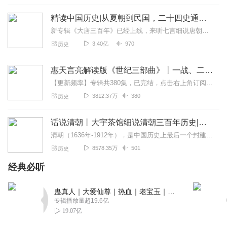
回复
2021-12-14
5
精读中国历史|从夏朝到民国，二十四史通史解析，中华上下五千年
丹寳可爱
新专辑《大唐三百年》已经上线，来听七言细说唐朝三百年历史吧。点击即可跳转收听。【精读中国历史】立足正史，现代阐释。溯本清源，守正创新。比小说还精彩的正说中国历...
一直喜欢盗墓的小说，看见这个专辑，我就惊艳了！因为这
3.40亿
970
历史
个是比盗墓更合法合规合理的考古！专辑不仅仅讲述了考古
的细节，从出土的文物中，我们可以细致的观看文物的珍
惠天言亮解读版《世纪三部曲》丨一战、二战、冷战
贵，了解古中国的神秘，展望新中国的未来！一本好书，一
【更新频率】专辑共380集，已完结，点击右上角订阅按钮，VIP免费听！【社群福利】2024熊猫君听书社群全新升级，欢迎熊猫君的粉丝听友们入群交流，更多新鲜玩法和...
个好记事！大家一起来聆听！
3812.37万
380
历史
回复
2021-12-14
5
话说清朝丨大宇茶馆细说清朝三百年历史|从努尔哈赤到末代皇帝溥仪|康熙雍正乾隆
大宝二宝爱阅读
清朝（1636年-1912年），是中国历史上最后一个封建王朝，共传十二帝，统治者为爱新觉罗氏。从努尔哈赤建立后金起，总计296年。从皇太极改国号为清起，国祚27...
从小喜欢历史，也很喜欢考古类的纪录片，现在我大喜马也
8578.35万
501
历史
有了可以听的考古节目了，第一时间点赞、关注加评论，希
望能跟着老师触摸到历史的真实一面✌✌
经典必听
回复
2021-12-14
4
蛊真人｜大爱仙尊｜热血｜老宝玉｜多人VIP免费有声剧
专辑播放量超19.6亿
偏爱小眼睛
19.07亿
期待许老师的考古公开课很久了，大大的赞👍