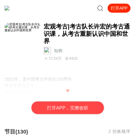
打开APP
宏观考古|考古队长许宏的考古通
识课，从考古重新认识中国和世
界
知鸦
72.54万
4432
2021年，是中国考古学诞生100周年
考古学是什么？
考古学在研究什么？
考古有着
中国社科院考古研究所研究员、二里头遗址考古队第三任队长
打
开
A
P
P，完整收听
许宏老师 宏观考古
为我们解读考古的前世今生
探寻考古的永恒魅力
做历史的侦探，发掘文明的真相
节目(130)
切换顺序