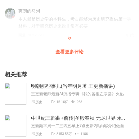
爽朗的马列
本人就是历史学的本科生，考古能够为历史研究提供第一手
材料，对于研究历史来说非常有必要
回复
2021-12-16
9
陶然畅博
查看更多评论
历史长河悠远漫长，那么多神秘的文明需要我们揭开面纱！
考古学是主要依据过去的人们活动遗留下来的实物资料及其
与人类活动有关的遗存研究人类的文化与社会的发展和变化
相关推荐
的过程，并探索其背景和动因总结其发展变化的规律。今天
明朝那些事儿(当年明月著 王更新播讲)
可以听到许宏老师的专辑《宏观考古》，既可以增长知识，
也可以和古人对话！大力支持呦！
王更新老师最新AI演播专辑《我的曾祖左宗棠》火热更新中！从曾孙视角看帝国脊梁左宗棠的B面人生！【大咖推荐】明月的写作不仅笔锋活泼幽默，而且加进了自己的感悟，这就...
15.16亿
268
历史
回复
2021-12-14
6
芊芊富富亮老师
中世纪三部曲+前传|圣殿春秋 无尽世界 永恒火焰 暗夜与黎明|惠天言亮解读版
一直对考古很好奇，光看标题，这课程应该可以带给我很全
更新频率周一二三四五早上7点更新2集内容介绍做自己喜欢的事，直到世界为你改变。言亮、惠天，为你解读世界级畅销IP--肯·福莱特《中世纪三部曲》+前传《暗夜与...
新的认识吧！
8153.56万
1106
历史