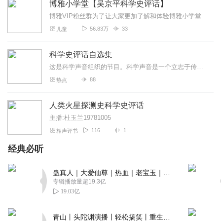
博雅小学堂【吴京平科学史评话】
Daodao1
博雅VIP粉丝群为了让大家更加了解和体验博雅小学堂更多课程，我们特意创建了VIP粉丝群，群内会给大家推送博雅最新课程和各种优惠福利，活动等。保存识别下方二维码，...
下一步，喷气推进实验室要开发“下士”火箭系统。长度达到
56.83万
33
儿童
11.7米，个头突然大了好几倍。陆军负责火箭项目的巴恩斯
还挺有兴趣的问冯·卡门。你们这火箭的代号都是按照军衔来
科学史评话自选集
的。列兵完了就是下士。你们这个系列发展到什么军衔啊？
冯·卡门说就到上校吧，到上校就差不离了。当然，后来喷气
这是科学声音组织的节目。科学声音是一个立志于传播科学精神的组织。目前的成员有卓克、吴京平、汪洁三位。欢迎更多有同样志向和爱好的朋友们加入
推进实验室不再负责火箭发动机研发，而是负责行星探测
88
热点
器，所以火箭也就排到了“中士”就OVER了。比冯·卡门预计
的要少得多，这是后话了。 当时大家觉得，从列兵火箭直接
人类火星探测史科学史评话
跳跃到下一级下士火箭。跨度太大了，步子大了容易扯着。
主播:杜玉兰19781005
所以决定开发一个中间档次的火箭。但是叫啥代号呢？列兵
116
1
相声评书
和下士之间插不进空啊。最后没辙，起名字叫“女兵下士”，
缩写WAC
经典必听
回复
2020-01-16
50
蛊真人｜大爱仙尊｜热血｜老宝玉｜多人VIP免费有声剧
专辑播放量超19.3亿
13783717bla
19.03亿
融知识性和趣味性于一体，加上主播别具一挌的播音风格，
令科普类节目如此让人耳目一新，听起来欲罢不能。
青山丨头陀渊演播丨轻松搞笑丨重生穿越丨古代权谋丨VIP免费 | 多人有声剧