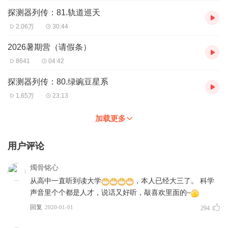
探测器列传：81.轨道巡天
2.06万
30:44
2026暑期营（请假条）
8641
04:42
探测器列传：80.绿豌豆星系
1.65万
23:13
加载更多
用户评论
燭骨铭心
从高中一直听到读大学
，本人已经大三了。 科学
声音里个个都是人才，说话又好听，敲喜欢里面的~
回复
2020-01-01
294