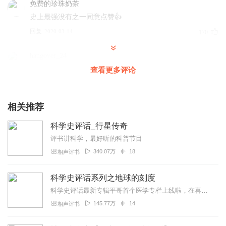
免费的珍珠奶茶
史上最强没有之一同意点赞👍
回复
2020-03-14
170
hangover_24
吴老师辛苦了，一直听吴老师讲，很喜欢，希望老师一直身
查看更多评论
体健康，万事如意！
回复
2020-01-02
104
相关推荐
韩老肆
科学史评话_行星传奇
承包了我15年到今天的睡眠，谢谢。
评书讲科学，最好听的科普节目
回复
2020-02-07
82
340.07万
18
相声评书
听友108194217
科学史评话系列之地球的刻度
节目内容科学严谨，虚假的成分很少，吴京平老师讲的很
科学史评话最新专辑平哥首个医学专栏上线啦，在喜马拉雅搜索“吴京平：通俗医学史”，抢先收听！详细介绍地理经度的测定以及航海钟的发明历程。也展示了大航海时代，科技对...
好，通俗易懂，像是和你聊天似的。666加油😊
145.77万
14
相声评书
回复
2020-03-10
57