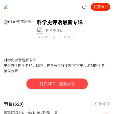
打开APP
科学史评话最新专辑
科学史评话
5819.30万
14.73万
科学史评话最新专辑
平哥首个医学专栏上线啦，在喜马拉雅搜索“
吴京平：通俗医学史
”，
抢先收听！
打
开
A
P
P，完整收听
节目(620)
切换顺序
探测器列传：特别篇-天问二号