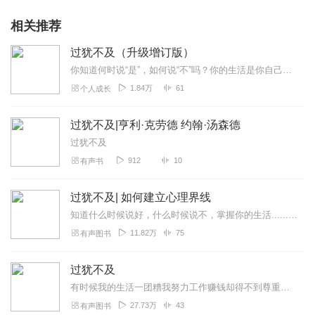
相关推荐
过犹不及（升级增订版）
你知道何时说“是”，如何说“不”吗？你的生活是你自己的，还是被别人操控的？想要一个平衡健全的生活，就一定要为自己设置明确的边界，只有在边界之内，我们才能保护自己...
1.84万
61
个人成长
过犹不及|亨利·克劳德 约翰·汤森德
过犹不及
912
10
有声书
过犹不及| 如何建立心理界线
知道什么时候说好，什么时候说不，掌握你的生活......你的生活失控了吗？别人老是占你的便宜吗？你很难向别人说“不”吗？...
11.82万
75
有声图书
过犹不及
有时候我的生活一团糟我努力工作赚钱却得不到尊重我尽全力地做好所有事情可总是觉得不开心…为什么？取决于你的心理疆土是多少？你有没有能力守护你的权益？我...
27.73万
43
有声图书