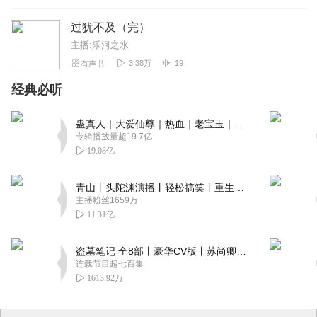
过犹不及（完）
主播:乐河之水
3.38万
19
有声书
经典必听
蛊真人｜大爱仙尊｜热血｜老宝玉｜多人VIP免费有声剧
专辑播放量超19.7亿
19.08亿
青山丨头陀渊演播丨轻松搞笑丨重生穿越丨古代权谋丨VIP免费 | 多人有声剧
主播粉丝1659万
11.31亿
盗墓笔记 全8部丨豪华CV版丨苏尚卿&边江 领衔 多人有声剧丨冠声文化丨南派三叔
连载节目超七百集
1613.92万