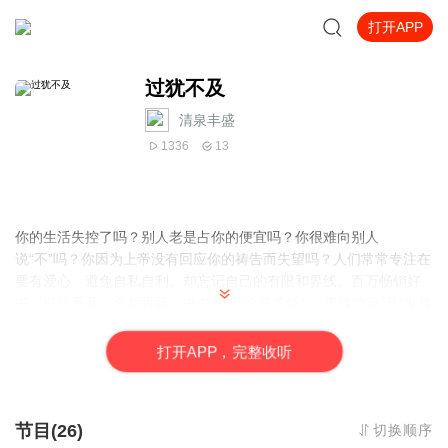
打开APP
过犹不及
清泉丰盛
1336
13
你的生活失控了吗？别人老是占你的便宜吗？你很难向别人
说“不”吗？你因为上帝没有回应你的祷告而失望吗？人们常常专注在
要有爱心、避免自私自利。却忘记自己的有限和界线。百万畅销好
书《过犹不及》全新再版，书中对“什么是界线”、“界线冲突”及“发展
健全的界线”三部分内容的阐述，使许多失去界线的人们开始重新审
视自己的生活，并在真理的指导下学习设立界线。
打
开
A
P
P，完整收听
节目(26)
切换顺序