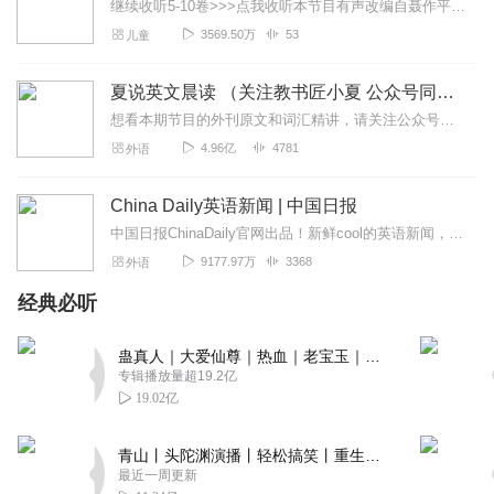
继续收听5-10卷>>>点我收听本节目有声改编自聂作平《中国神话故事》系列▲春风文艺出版社X著名作家聂作平联袂打造，畅销超百万册▲囊括统编教材“快乐读书...
3569.50万
53
儿童
夏说英文晨读 （关注教书匠小夏 公众号同步更新）
想看本期节目的外刊原文和词汇精讲，请关注公众号【教书匠小夏】了解更多详情，可关注【友邻优课】公众号夏鹏老师，中国最大的微信端英语学习品牌“友邻优课”创始人，其首...
4.96亿
4781
外语
China Daily英语新闻 | 中国日报
中国日报ChinaDaily官网出品！新鲜cool的英语新闻，超级native的英文播报，附双语文稿。每周一到周五早7:00准时更新，关注+订阅+10字评论！...
9177.97万
3368
外语
经典必听
蛊真人｜大爱仙尊｜热血｜老宝玉｜多人VIP免费有声剧
专辑播放量超19.2亿
19.02亿
青山丨头陀渊演播丨轻松搞笑丨重生穿越丨古代权谋丨VIP免费 | 多人有声剧
最近一周更新