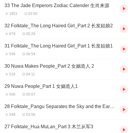
33 The Jade Emperors Zodiac Calender 生肖来源
1851
03:50
32 Folktale_The Long Haired Girl_Part 2 长发姑娘2
679
05:28
31 Folktale_The Long Haired Girl_Part 1 长发姑娘1
536
06:54
30 Nuwa Makes People_Part 2 女娲造人 2
516
04:11
29 Nuwa People_Part 1 女娲造人1
506
05:07
28 Folktale_Pangu Separates the Sky and the Earth 盘古开天
548
03:56
27 Folktale_Hua MuLan_Part 3 木兰从军3