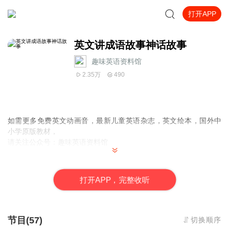
打开APP
英文讲成语故事神话故事
趣味英语资料馆
2.35万
490
如需更多免费英文动画音，最新儿童英语杂志，英文绘本，国外中
小学原版教材，
请关注公众号：
趣味英语资料馆
打
开
A
P
P，完整收听
节目(57)
切换顺序