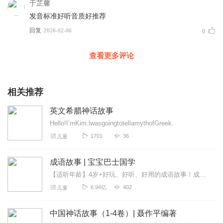
于芷馨
发音标准好听音质好推荐
回复
2026-02-06
0
查看更多评论
相关推荐
英文希腊神话故事
Hello!I’mKim.lwasgoingtotellamythofGreek.
1701
36
儿童
成语故事 | 宝宝巴士国学
【适听年龄】4岁+好玩、好听、好用的成语故事！成语是中国传统文化的一大特色，是汉语言中的精髓。记住并能灵活运用成语是孩子们的必修课，不仅对语文知识积累有用，对他...
6.94亿
402
儿童
中国神话故事（1-4卷）| 聂作平编著