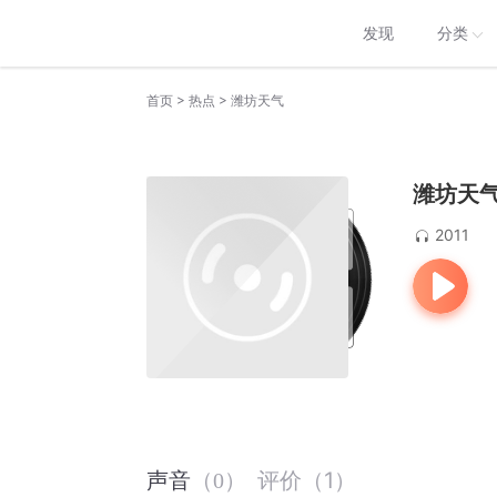
发现
分类
>
>
首页
热点
潍坊天气
潍坊天
2011
评价
（
1
）
声音
（
0
）