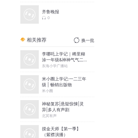
齐鲁晚报
0
相关推荐
换一批
李哪吒上学记｜稀里糊
涂一年级&神神气气二年
级
东海小学广播站
米小圈上学记:一二三年
级 | 畅销出版物
米小圈
神秘复苏|悬疑惊悚|灵
异|多人有声剧
北冥有声
摸金天师【第一季】
（紫襟演播）