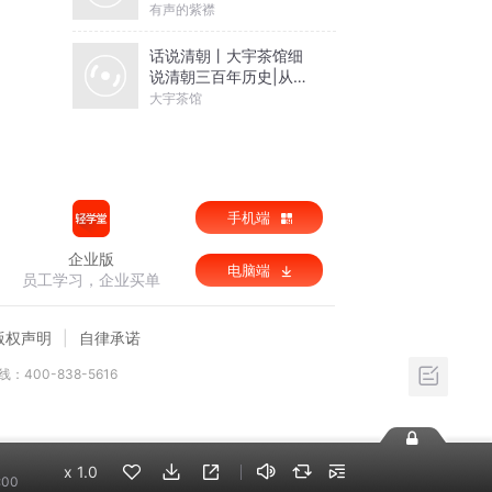
有声的紫襟
话说清朝丨大宇茶馆细
说清朝三百年历史|从努
尔哈赤到末代皇帝溥仪|
大宇茶馆
康熙雍正乾隆
手机端
企业版
电脑端
员工学习，企业买单
版权声明
自律承诺
：400-838-5616
x
1.0
:00