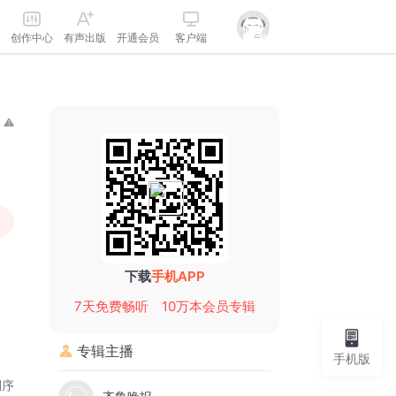
创作中心
有声出版
开通会员
客户端
下载
手机APP
7天免费畅听
10万本会员专辑
专辑主播
手机版
倒序