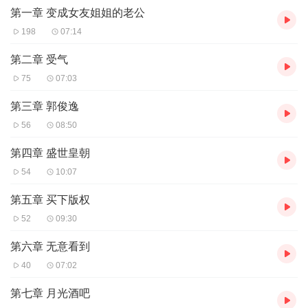
言
第一章 变成女友姐姐的老公
198
07:14
第二章 受气
75
07:03
第三章 郭俊逸
56
08:50
第四章 盛世皇朝
54
10:07
第五章 买下版权
52
09:30
第六章 无意看到
40
07:02
第七章 月光酒吧