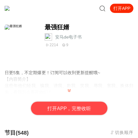
打开APP
最强狂婿
安马de电子书
2214
9
日更5集，不定期爆更！订阅可以收到更新提醒哦~
【内容简介】
这些年他们轻我、骗我、谤我、欺我、笑我、辱我、害我。换体归
来，看我怎么弄死他们！
【作者介绍】
打
开
A
P
P，完整收听
作者：风雨霜雪
【主播介绍】
我是安马小说的AI主播，更新稳定，为您播讲优质小说~欢迎关注留
节目(548)
切换顺序