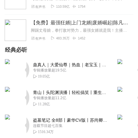
110.59亿
1754
有声书
【免费】最强狂婿|上门龙婿|废婿崛起|陈凡逆袭ai
脚踢丈母娘，拳打敌对势力，最强女婿就是我！主播有话说还是女婿文，这一本节奏有点快，主播还没见哪本书从第一集就开始摊牌的。一改藏着掖着低调奉献的剧情，陈凡从有钱...
483.35万
1452
有声书
经典必听
蛊真人｜大爱仙尊｜热血｜老宝玉｜多人VIP免费有声剧
专辑播放量超19.5亿
19.05亿
青山丨头陀渊演播丨轻松搞笑丨重生穿越丨古代权谋丨VIP免费 | 多人有声剧
专辑播放量超11.2亿
11.28亿
盗墓笔记 全8部丨豪华CV版丨苏尚卿&边江 领衔 多人有声剧丨冠声文化丨南派三叔
连载节目超七百集
1516.34万