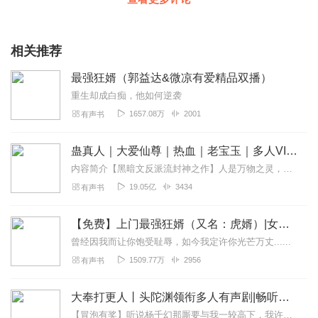
相关推荐
最强狂婿（郭益达&微凉有爱精品双播）
重生却成白痴，他如何逆袭
1657.08万
2001
有声书
蛊真人｜大爱仙尊｜热血｜老宝玉｜多人VIP免费有声剧
内容简介【黑暗文反派流封神之作】人是万物之灵，蛊是天地真精。一个穿越者不断重生的故事。一个养蛊、炼蛊、用蛊的奇特世界。配音组（男角色）老宝玉旁白...
19.05亿
3434
有声书
【免费】上门最强狂婿（又名：虎婿）|女婿文&爽文&逆袭|AI电子书
曾经因我而让你饱受耻辱，如今我定许你光芒万丈......
1509.77万
2956
有声书
大奉打更人丨头陀渊领衔多人有声剧|畅听全集|王鹤棣、田曦薇主演影视剧原著|卖报小郎君
【冒泡有奖】听说杨千幻那厮要与我一较高下，我许七安要开始装叉了！快进入声音播放页戳下方输入框，冒个泡偷偷告诉我，我要用哪些诗词才能胜过他？说得好的，有赏！202...