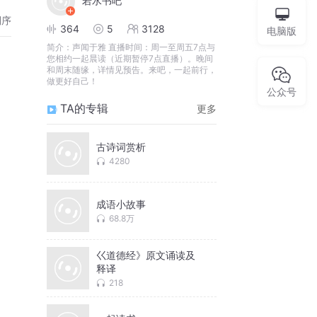
若水书吧
倒序
364
5
3128
电脑版
简介：
声闻于雅 直播时间：周一至周五7点与
您相约一起晨读（近期暂停7点直播）。晚间
和周末随缘，详情见预告。来吧，一起前行，
做更好自己！
公众号
TA的专辑
更多
古诗词赏析
4280
成语小故事
68.8万
巜道德经》原文诵读及
释译
218