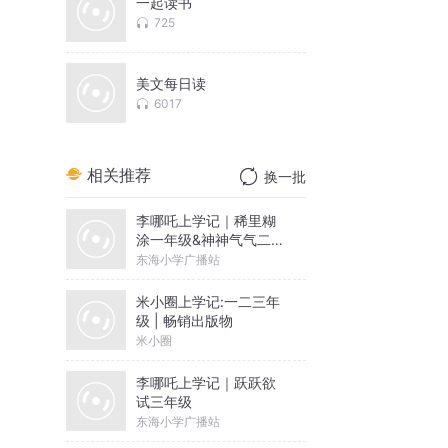
一起读书
725
美文每日读
6017
相关推荐
换一批
李哪吒上学记｜稀里糊
涂一年级&神神气气二年
级
东海小学广播站
米小圈上学记:一二三年
级 | 畅销出版物
米小圈
李哪吒上学记｜跃跃欲
试三年级
东海小学广播站