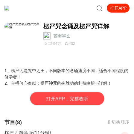
打开APP
楞严咒念诵及楞严咒详解
莲羽墨玄
12.94万
432
1、楞严咒是咒中之王，不同版本的念诵速度不同，适合不同程度的
修学者！
2、主播倾心奉献：楞严神咒的殊胜功德利益略解与详解！
打
开
A
P
P，完整收听
节目(8)
切换顺序
楞严咒跟学版(11分钟)