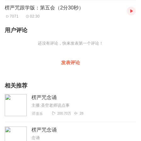
楞严咒跟学版：第五会（2分30秒）
7071
02:30
用户评论
还没有评论，快来发表第一个评论！
发表评论
相关推荐
楞严咒念诵
主播:圣空老师说点事
200.70万
28
音乐
楞严咒念诵
念诵