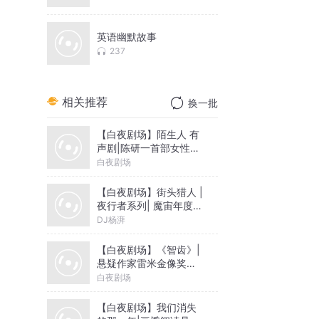
英语幽默故事
237
相关推荐
换一批
【白夜剧场】陌生人 有
声剧|陈研一首部女性悬
疑力作|连环凶杀|钟情妄
白夜剧场
想|雪夜祭祀
【白夜剧场】街头猎人 |
夜行者系列| 魔宙年度罪
案故事 | 全新调查手记 |
DJ杨湃
杨湃演播
【白夜剧场】《智齿》|
悬疑作家雷米金像奖作
品原著
白夜剧场
【白夜剧场】我们消失