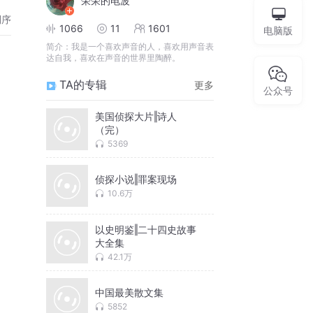
荣荣的电波
倒序
1066
11
1601
电脑版
简介：
我是一个喜欢声音的人，喜欢用声音表
达自我，喜欢在声音的世界里陶醉。
TA的专辑
更多
公众号
美国侦探大片‖诗人
（完）
5369
侦探小说‖罪案现场
10.6万
以史明鉴‖二十四史故事
大全集
42.1万
中国最美散文集
5852