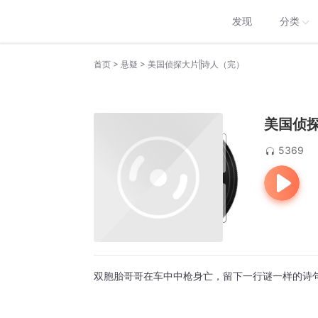
发现
分类
>
>
首页
悬疑
美国侦探大片‖诗人（完）
美国侦
5369
双胞胎哥哥在车中中枪身亡，留下一行谜一样的诗句