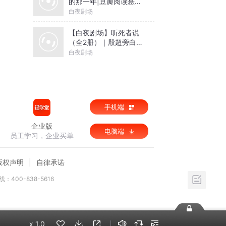
的那一年|豆瓣阅读悬疑
年榜作品
白夜剧场
【白夜剧场】听死者说
（全2册）｜殷超旁白｜
硬核法医刑侦｜高智商
白夜剧场
犯罪｜社会派人性拷问
｜刑侦推理｜法医秦明
重磅推荐
手机端
企业版
电脑端
员工学习，企业买单
版权声明
自律承诺
：400-838-5616
x
1.0