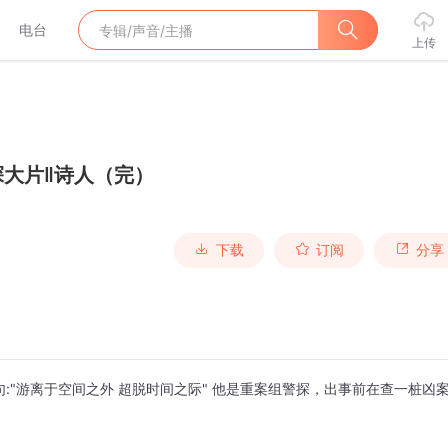
电台
上传
探大片‖诗人（完）
下载
订阅
分享
:"游离于空间之外 超脱时间之际" 他是重案组警探，出事前在查一桩凶