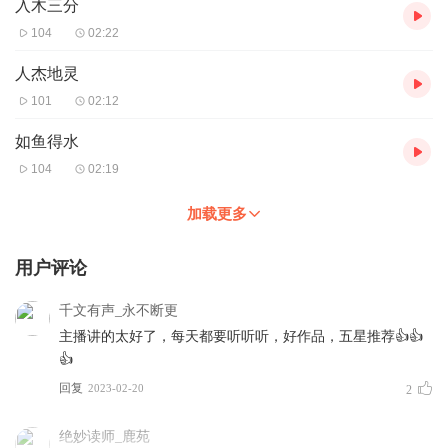
入木三分
104
02:22
人杰地灵
101
02:12
如鱼得水
104
02:19
加载更多
用户评论
千文有声_永不断更
主播讲的太好了，每天都要听听听，好作品，五星推荐👍👍
👍
回复
2023-02-20
2
绝妙读师_鹿苑