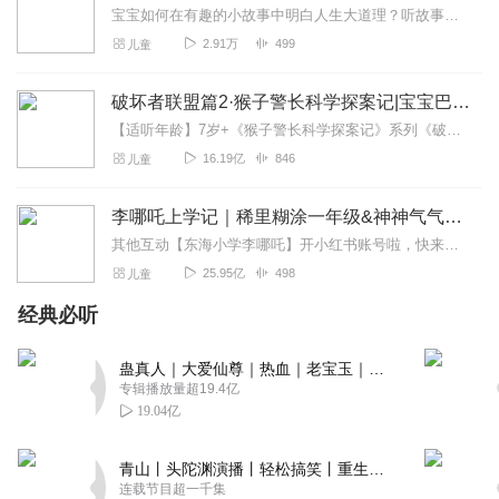
主播声音好甜美，孩子很喜欢！
宝宝如何在有趣的小故事中明白人生大道理？听故事还能增长知识？一起来听儿歌多多成语故事，做一个懂道理的书香宝宝。
2.91万
499
儿童
回复
2022-05-19
1
馒头爱上油条
破坏者联盟篇2·猴子警长科学探案记|宝宝巴士故事
哄睡神器，一会儿就睡着了。
【适听年龄】7岁+《猴子警长科学探案记》系列《破坏者联盟篇1·猴子警长科学探案记》>>>《破坏者联盟篇2·猴子警长科学探案记》>>>《破坏者联盟篇3·猴子警长科...
16.19亿
846
儿童
回复
2022-05-22
0
剧戏迷疑_永不断更
李哪吒上学记｜稀里糊涂一年级&神神气气二年级
温柔的声音讲的哄睡故事真的好棒啊！
其他互动【东海小学李哪吒】开小红书账号啦，快来关注和李哪吒成为好朋友！有机会免费领儿童会员、官方周边！【点击加入】东海小学广播站圈子，更多互动！李哪吒全新冒险番...
25.95亿
498
儿童
回复
2022-05-21
0
经典必听
蛊真人｜大爱仙尊｜热血｜老宝玉｜多人VIP免费有声剧
专辑播放量超19.4亿
19.04亿
青山丨头陀渊演播丨轻松搞笑丨重生穿越丨古代权谋丨VIP免费 | 多人有声剧
连载节目超一千集