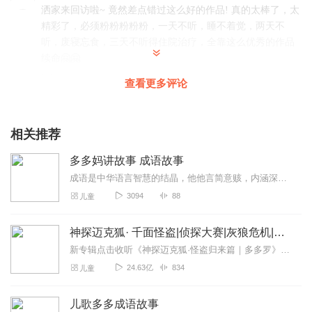
洒家来回访啦~ 竟然差点错过这么好的作品! 真的太棒了，太
精彩了，必须粉粉粉粉粉，一天不听，睡不着觉，两天不
听，废寝忘食，三天不听得住院治疗，全靠这么优秀的作品
续命🤗🤗
回复
2022-12-18
2
查看更多评论
播客夏大妈
适合跟着孩子一起听，我自己说的没有主播说的好听，声音
相关推荐
温柔，果断五星好评。欢迎你到我的另一个专辑串门，互相
多多妈讲故事 成语故事
评论学习共同进步！💕💕💕💕
成语是中华语言智慧的结晶，他他言简意赅，内涵深远，有言有尽而意无穷之奇趣，每一个成语背后都有一个精彩生动的故事，体现了古代人民的生活精神和智慧，通过这些故事我们...
回复
2022-06-01
1
3094
88
儿童
户外徒步旅行
神探迈克狐· 千面怪盗|侦探大赛|灰狼危机|多多罗
很适合放跟孩子听，也可以雪来自己说给孩子听，可是自己
说的没有主播说的好听，声音好温柔，给你点赞。
新专辑点击收听《神探迈克狐·怪盗归来篇｜多多罗》！！！>>>点击进入主播橱窗购买《神探迈克狐》系列图书吧!<<<多多罗故事【点击前往】收听多多罗其他好玩有趣的故...
24.63亿
834
儿童
回复
2022-05-28
1
朱雀姐姐
儿歌多多成语故事