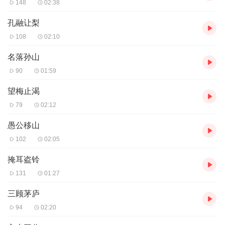
148
02:38
孔融让梨
108
02:10
名落孙山
90
01:59
望梅止渴
79
02:12
愚公移山
102
02:05
掩耳盗铃
131
01:27
三顾茅庐
94
02:20