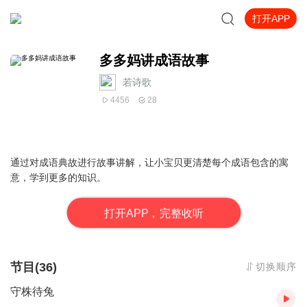
打开APP
多多妈讲成语故事
若诗歌
4456
28
通过对成语典故进行故事讲解，让小宝贝更清楚每个成语包含的寓
意，学到更多的知识。
打
开
A
P
P，完整收听
节目(36)
切换顺序
守株待兔