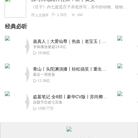
《庄子》内七篇是庄子亲笔所写，其中的动物、植物、无生物，都会说话、具情感、有思想；圣人、君主、历史名人，都被奚落调侃、无情挖苦。分开看，是小故事、大道理的文学段...
1.78万
150
人文国学
经典必听
蛊真人｜大爱仙尊｜热血｜老宝玉｜多人VIP免费有声剧
专辑播放量超19.6亿
19.06亿
青山丨头陀渊演播丨轻松搞笑丨重生穿越丨古代权谋丨VIP免费 | 多人有声剧
最近一周更新
11.30亿
盗墓笔记 全8部丨豪华CV版丨苏尚卿&边江 领衔 多人有声剧丨冠声文化丨南派三叔
连载节目超七百集
1569.77万