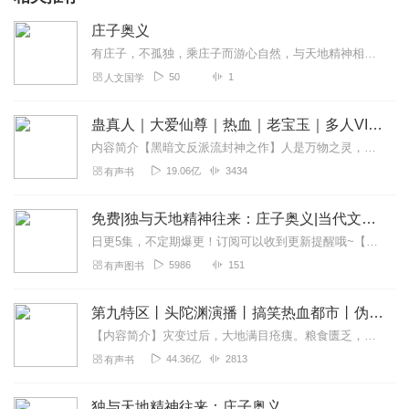
庄子奥义
有庄子，不孤独，乘庄子而游心自然，与天地精神相往来
50
1
人文国学
蛊真人｜大爱仙尊｜热血｜老宝玉｜多人VIP免费有声剧
内容简介【黑暗文反派流封神之作】人是万物之灵，蛊是天地真精。一个穿越者不断重生的故事。一个养蛊、炼蛊、用蛊的奇特世界。配音组（男角色）老宝玉旁白...
19.06亿
3434
有声书
免费|独与天地精神往来：庄子奥义|当代文学&庄子&哲学
日更5集，不定期爆更！订阅可以收到更新提醒哦~【内容简介】于古老江湖的波澜中，余世存踏破红尘，从一介书生涅槃重生。这不仅是逃离专制樊笼、追寻桃源梦寐的自由之...
5986
151
有声图书
第九特区丨头陀渊演播丨搞笑热血都市丨伪戒丨VIP免费多人有声剧
【内容简介】灾变过后，大地满目疮痍。粮食匮乏，资源紧俏，局势混乱……一位从待规划区杀出来的青年，背对着漫天黄沙，孤身来到九区谋生，却不曾想偶然结识三五好友，一念...
44.36亿
2813
有声书
独与天地精神往来：庄子奥义