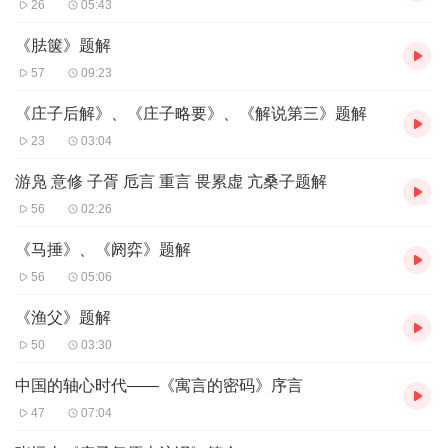
26
05:43
《胠箧》题解
57
09:23
《庄子后解》、《庄子略要》、《解说第三》题解
23
03:04
游凫 意修 子胥 卮言 重言 畏累虚 亢桑子题解
56
02:26
《马捶》、《阏弈》题解
56
05:06
《渔父》题解
50
03:30
中国的轴心时代——《寓言的密码》序言
47
07:04