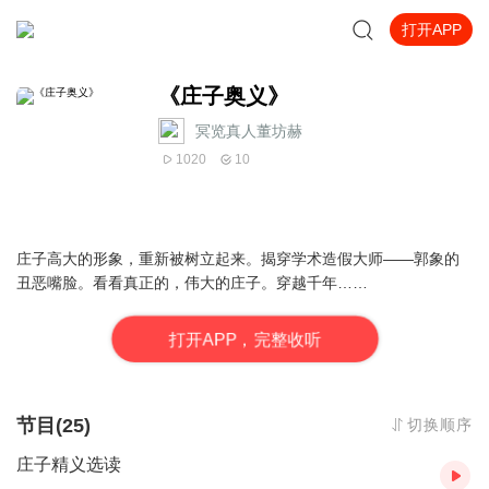
打开APP
《庄子奥义》
冥览真人董坊赫
1020
10
庄子高大的形象，重新被树立起来。揭穿学术造假大师——郭象的
丑恶嘴脸。看看真正的，伟大的庄子。穿越千年……
打
开
A
P
P，完整收听
节目(25)
切换顺序
庄子精义选读