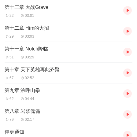
第十三章 大战Grave
22
03:01
第十二章 Him的大招
29
03:03
第十一章 Notch降临
51
03:29
第十章 天下英雄再此齐聚
67
02:52
第九章 浓呼山拳
62
04:44
第八章 岩浆傀儡
79
02:17
停更通知