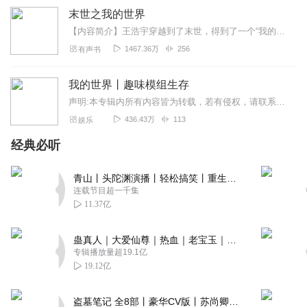
末世之我的世界
【内容简介】王浩宇穿越到了末世，得到了一个“我的世界”系统。这里不但能改造房屋建筑，还能兑换物品。在现实与末世中不断穿梭和奋斗，打造一片属于自己的天堂。“你好，...
1467.36万
256
有声书
我的世界丨趣味模组生存
声明:本专辑内所有内容皆为转载，若有侵权，请联系删除。———————————————————欢迎收听、订阅、月票、点赞、评论，感谢您的支持！如果喜欢本专辑，就去...
436.43万
113
娱乐
经典必听
青山丨头陀渊演播丨轻松搞笑丨重生穿越丨古代权谋丨VIP免费 | 多人有声剧
连载节目超一千集
11.37亿
蛊真人｜大爱仙尊｜热血｜老宝玉｜多人VIP免费有声剧
专辑播放量超19.1亿
19.12亿
盗墓笔记 全8部丨豪华CV版丨苏尚卿&边江 领衔 多人有声剧丨冠声文化丨南派三叔