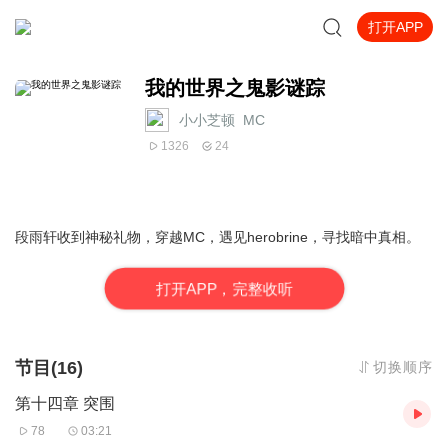
打开APP
我的世界之鬼影谜踪
小小芝顿_MC
1326
24
段雨轩收到神秘礼物，穿越MC，遇见herobrine，寻找暗中真相。
打
开
A
P
P，完整收听
节目(16)
切换顺序
第十四章 突围
78
03:21