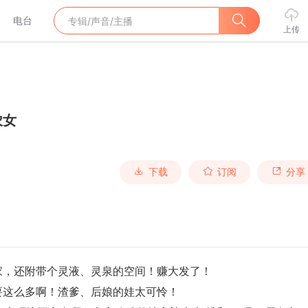
电台
上传
农女
下载
订阅
分享
家，还附带个灵液、灵泉的空间！赚大发了！
以不要这么多啊！渣爹、后娘的娃太可怜！