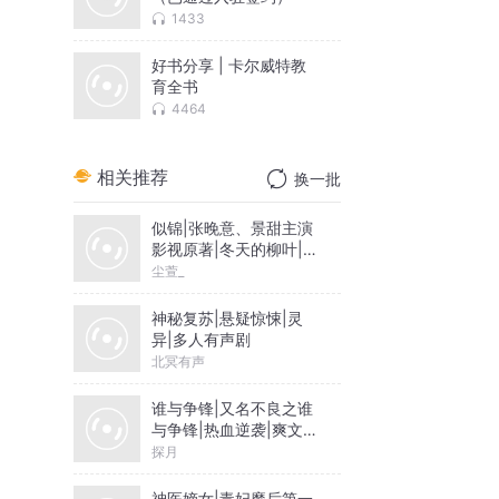
1433
好书分享 | 卡尔威特教
育全书
4464
相关推荐
换一批
似锦|张晚意、景甜主演
影视原著|冬天的柳叶|尘
萱&雪月之下领衔|多人
尘萱_
有声剧
神秘复苏|悬疑惊悚|灵
异|多人有声剧
北冥有声
谁与争锋|又名不良之谁
与争锋|热血逆袭|爽文爆
笑|会员免费
探月
神医嫡女|毒妃魔后第一