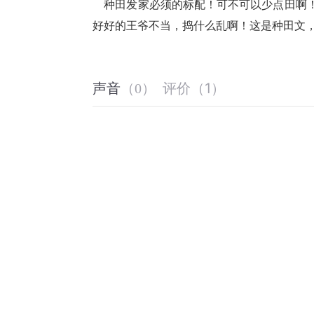
    种田发家必须的标配！可不可以少点田啊！大环境不安全啊！七灾八难的地主婆也太‘维和’了吧！哪个亲，你
好好的王爷不当，捣什么乱啊！这是种田文
评价
（
1
）
声音
（
0
）