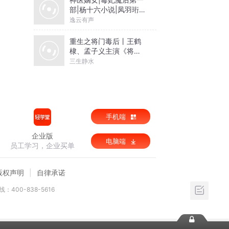
部|杨十六小说|凤羽珩玄
天冥
逸云有声
重生之将门毒后丨王鹤
棣、孟子义主演《将门
独后》原著丨千山茶客
三生静水
著丨谢景行x沈妙【高甜
剧场】
手机端
企业版
电脑端
员工学习，企业买单
版权声明
自律承诺
：400-838-5616