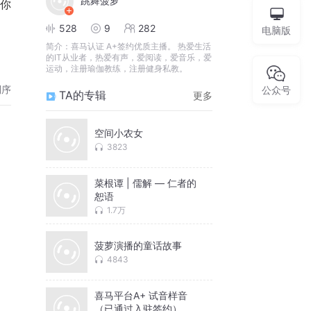
跳舞菠萝
528
9
282
电脑版
简介：
喜马认证 A+签约优质主播。 热爱生活
的IT从业者，热爱有声，爱阅读，爱音乐，爱
运动，注册瑜伽教练，注册健身私教。
倒序
公众号
TA的专辑
更多
空间小农女
3823
菜根谭 | 儒解 — 仁者的
恕语
1.7万
菠萝演播的童话故事
4843
喜马平台A+ 试音样音
（已通过入驻签约）