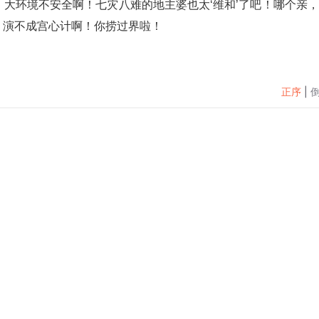
，演不成宫心计啊！你捞过界啦！
正序
|