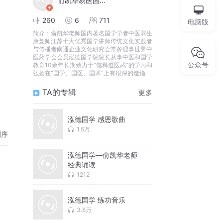
俞凯华易医国学讲师
260
6
711
电脑版
简介：
俞凯华老师国内著名国学学者中医养生
康复师江苏十大优秀国学讲师传统文化实践者
与传播者南通企业文化研究会常务理事世界中
医药学会会员泓德国学院院长从事中医和国学
公众号
教育10余年长期致力于“儒释道医武”的学习和
弘扬在“国学、国医、国术”上有很深的造诣
TA的专辑
更多
泓德国学 感恩歌曲
1.5万
倒序
泓德国学—俞凯华老师
经典诵读
1212
泓德国学 练功音乐
3.8万