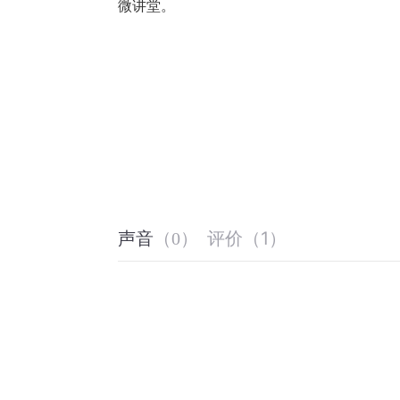
微讲堂。
评价
（
1
）
声音
（
0
）