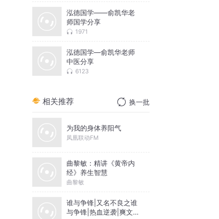
泓德国学——俞凯华老
师国学分享
1971
泓德国学—俞凯华老师
中医分享
6123
相关推荐
换一批
为我的身体养阳气
凤凰联动FM
曲黎敏：精讲《黄帝内
经》养生智慧
曲黎敏
谁与争锋|又名不良之谁
与争锋|热血逆袭|爽文爆