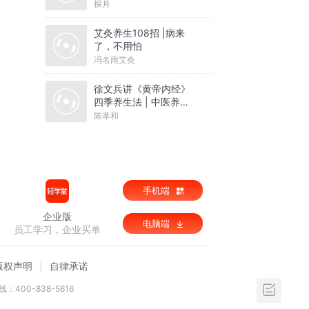
笑|会员免费
探月
艾灸养生108招 |病来
了，不用怕
冯名雨艾灸
徐文兵讲《黄帝内经》
四季养生法 | 中医养生 |
24节气 | 健康养生
陈孝和
手机端
企业版
电脑端
员工学习，企业买单
版权声明
自律承诺
：400-838-5616