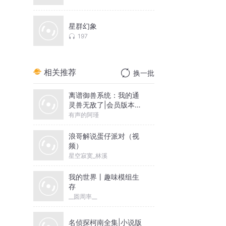
星群幻象
197
相关推荐
换一批
离谱御兽系统：我的通
灵兽无敌了|会员版本点
主页收听
有声的阿瑾
浪哥解说蛋仔派对（视
频）
星空寂寞_林溪
我的世界丨趣味模组生
存
__圆周率__
名侦探柯南全集|小说版