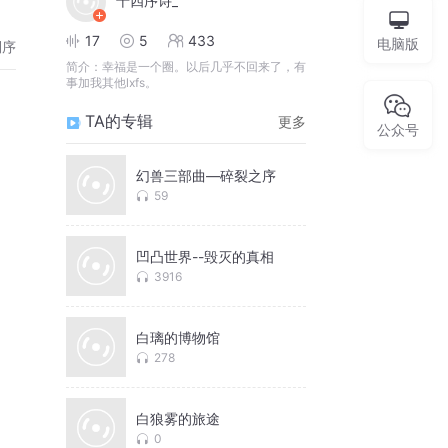
十四序诗_
17
5
433
电脑版
倒序
简介：
幸福是一个圈。以后几乎不回来了，有
事加我其他lxfs。
TA的专辑
更多
公众号
幻兽三部曲—碎裂之序
59
凹凸世界--毁灭的真相
3916
白璃的博物馆
278
白狼雾的旅途
0