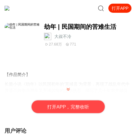
打开APP
劫年 | 民国期间的苦难生活
大叔不冷
27.68万
771
【作品简介】
长篇小说《劫年》
以民国初年的‘芜城县’为背景
，再现了战乱年代中
普通百姓饱含艰辛又充满凶险的生存状态，描写了几十年前芜城县
区域内的敌我斗争。小说以李家父女的悲欢离合为线索，
讲述了主
人公兰花在风云动荡中，亲人离散，无家可归，带着小虎辗转奔
打
开
A
P
P，完整收听
波，屡遇匪患，又遭日寇侵扰，最后投身革命的故事。
书中穿插了关帝庙史话、县城初建的格局和状况、蒙匪作乱、德政
碑的故事、十三泡传说、隋九子小传、便衣队过境、集团部落、自
用户评论
卫军过境、土门子事件、县城保卫战、傅根深解围、罗勇标殉难、