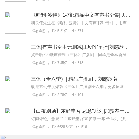
《哈利·波特》1-7部精品中文有声书全集| J.K.罗琳原著，光合积木演播
胡良伟先生在《哈利·波特》中文有声书6-7部中，用声音带领着大家继续魔法之旅。为保证作品的一致性，给大家带来完整的魔法体验，我们与版权方PottermoreP...
5.21亿
671
有声图书
三体|有声书全本无删减|王明军单播|刘慈欣原著
点击听729献声精制《三体》广播剧，同样是全本会员免费畅听，快来感受声音大戏的魅力！【购买须知】1、本作品部分集数为免费试听。2、版权归原作者所有，严禁翻录成任...
7.35亿
313
有声图书
三体（全六季）| 精品广播剧，刘慈欣著
欢迎来到年度爆款《三体》广播剧全六季，更多原著细节，全集畅听！【购买须知】1、本作品为付费广播剧《三体（全六季）》，定价198元，购买成功后即可收听。VIP会员...
2.78亿
101
有声图书
【白夜剧场】东野圭吾“恶意”系列|加贺恭一郎全11部
订阅评论抽悬疑书！东野圭吾“加贺恭一郎”全系列（共11部）11.30正式上线白夜剧场，第一部《祈祷落幕时》率先发布！即日起～12.20日24点前，专辑评论点赞...
6628.84万
516
有声图书