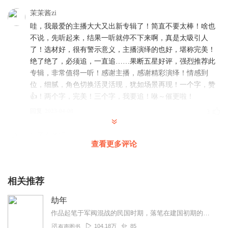
土匪印纸币、闹瘟疫、三次解放县城、马鞍山剿匪等重要史料，
较
茉茉酱zi
为细致地反映了那个时代的民众苦难和捍卫家园的历史。
哇，我最爱的主播大大又出新专辑了！简直不要太棒！啥也
不说，先听起来，结果一听就停不下来啊，真是太吸引人
小说具有鲜明浓郁的地域色彩。无论是荒烟漫草的十三泡，还是孤
了！选材好，很有警示意义，主播演绎的也好，堪称完美！
寂清冷的寺庙；无论是神秘莫测的“土匪窝”义庄，还是充满血腥的集
绝了绝了，必须追，一直追……果断五星好评，强烈推荐此
团部落，都给读者留下了鲜明的印象。较为真实地记录了
旧东北
的
专辑，非常值得一听！感谢主播，感谢精彩演绎！情感到
普通民众在劫难岁月破碎家园中的一段苦难史，真实地反映了当时
的历史状况。
位，细腻，角色切换活灵活现，犹如场景再现！一个字，赞
👍！两个字，完美！三个字，我要追！咻～催更啦！
全书人物性格鲜明、故事情节大开大阖。集中展示了在阵营分明、
回复
2023-04-08
3
生死较量的特殊历史背景下，各色人物不同的人性考验和生命轨
迹。
蚊子会冬眠
查看更多评论
幸福快乐来之不易，是那些革命先烈们的血与肉换来的，致
【作者介绍】
敬！主播演说的也很好
刘志文，男，汉族，作协会员。
回复
2023-12-17
0
相关推荐
1976年出生于吉林省长岭县巨宝山镇左克垒屯。
文化程度：大学本科。
劫年
自幼酷爱文学，喜结文友。
作品起笔于军阀混战的民国时期，落笔在建国初期的抗美援朝。前后跨越了二十几年的历史，真实地反映了当时的历史状况。讲述了一个身处乱世的女人，在大户欺压、匪患严重、日...
作品散见于报刊，另著有励志散文集《落雨人生》。
《劫年》为其长篇小说处女作。
104.18万
85
有声图书