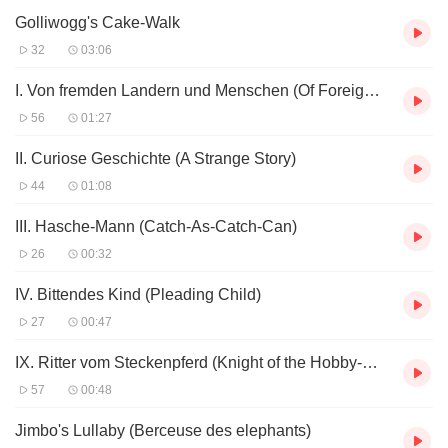
Golliwogg's Cake-Walk
32
03:06
I. Von fremden Landern und Menschen (Of Foreign Lands and People)
56
01:27
II. Curiose Geschichte (A Strange Story)
44
01:08
III. Hasche-Mann (Catch-As-Catch-Can)
26
00:32
IV. Bittendes Kind (Pleading Child)
27
00:47
IX. Ritter vom Steckenpferd (Knight of the Hobby-Horse)
57
00:48
Jimbo's Lullaby (Berceuse des elephants)