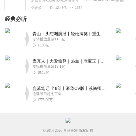
12.45亿
1334
音乐
经典必听
青山丨头陀渊演播丨轻松搞笑丨重生穿越丨古代权谋丨VIP免费 | 多人有声剧
专辑播放量超11.3亿
11.38亿
蛊真人｜大爱仙尊｜热血｜老宝玉｜多人VIP免费有声剧
专辑播放量超19.1亿
19.12亿
盗墓笔记 全8部丨豪华CV版丨苏尚卿&边江 领衔 多人有声剧丨冠声文化丨南派三叔
连载节目超七百集
1775.90万
© 2014-
2026
喜马拉雅 版权所有