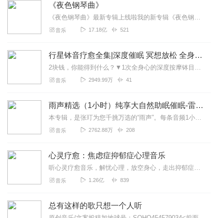
《夜色钢琴曲》
《夜色钢琴曲》最新专辑上线啦我的新专辑《夜色钢琴曲最新专辑》（点击跳转）已经上线，新专辑是《夜色钢琴曲》的升级版，我精选了诸多经典原创作品与大家分享，愿未来...
17.18亿
521
音乐
行星钵音疗愈全集|深度催眠 冥想放松 全身心深度按摩
2块钱，你能得到什么？▼1次全身心的深度按摩钵目前已广泛地被应用于美容Spa和按摩养生馆的疗程中，许多疗愈师使用铜钵在身体上，发现5分钟铜钵按摩的深度放松，效...
2949.99万
41
音乐
雨声精选（1小时）纯享大自然助眠催眠-雷雨声，下雨
本专辑，是张玎为您千挑万选的“雨声”。每条音频1小时，中间没有打扰。有轻柔细雨、淅淅沥沥；雨滴入水，滴答作响；隐隐雷声，隆隆为伴；流水潺潺，映入耳畔。这里没有音...
2762.88万
208
音乐
心灵疗愈：焦虑症抑郁症心理音乐
听心灵疗愈音乐，解忧心理，放空身心，走出抑郁症、焦虑症、恐惧症等情绪困扰。疗愈音乐=心灵养生最有效的聆听建议：步骤一、选择安静的环境，闭目静卧或坐。步骤二、根据...
1.26亿
839
音乐
总有这样的歌只想一个人听
原创音乐/文案投稿加地球号：SOHO454579034<前面英文是大写>带上你的音乐和故事与我们相遇..每一位小伙伴的经历都是我们创作的源头..