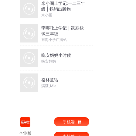
米小圈上学记:一二三年
级 | 畅销出版物
米小圈
李哪吒上学记｜跃跃欲
试三年级
东海小学广播站
晚安妈妈小时候
晚安妈妈
格林童话
满满_Mia
手机端
企业版