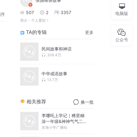
张国锋讲故事
507
2
3357
电脑版
倒序
简介：
个人爱好！
TA的专辑
更多
公众号
民间故事和神话
306.4万
中华成语故事
13.7万
相关推荐
换一批
李哪吒上学记｜稀里糊
涂一年级&神神气气二年
级
东海小学广播站