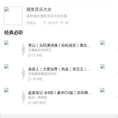
颁奖音乐大全
各种场合颁奖音乐大全合集
15.17万
50
音乐
经典必听
青山丨头陀渊演播丨轻松搞笑丨重生穿越丨古代权谋丨VIP免费 | 多人有声剧
主播粉丝1659万
11.35亿
蛊真人｜大爱仙尊｜热血｜老宝玉｜多人VIP免费有声剧
专辑播放量超19.9亿
19.10亿
盗墓笔记 全8部丨豪华CV版丨苏尚卿&边江 领衔 多人有声剧丨冠声文化丨南派三叔
最近一周更新
1697.00万