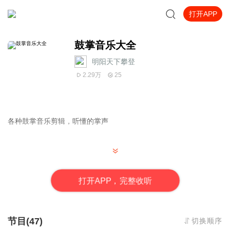
打开APP
鼓掌音乐大全
明阳天下攀登
2.29万
25
各种鼓掌音乐剪辑，听懂的掌声
打
开
A
P
P，完整收听
节目(47)
切换顺序