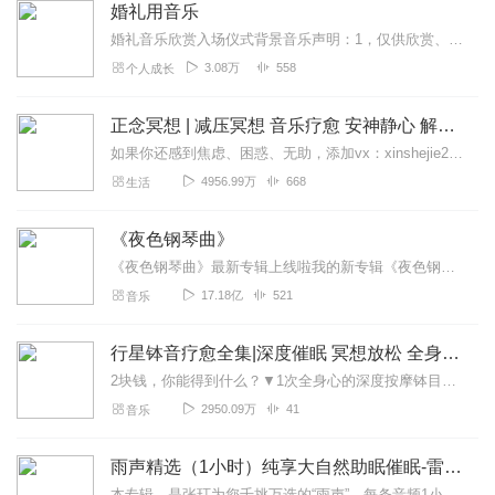
婚礼用音乐
婚礼音乐欣赏入场仪式背景音乐声明：1，仅供欣赏、娱乐或怀念之用，不作为商业用途2，不接受打赏3，如有侵权请即告知删除。
3.08万
558
个人成长
正念冥想 | 减压冥想 音乐疗愈 安神静心 解郁降噪
如果你还感到焦虑、困惑、无助，添加vx：xinshejie2018、vx公众号：宣萱心伴，与主播宣萱开启心灵交流之旅，共建温暖的精神家园！如果你喜欢我的内容，请...
4956.99万
668
生活
《夜色钢琴曲》
《夜色钢琴曲》最新专辑上线啦我的新专辑《夜色钢琴曲最新专辑》（点击跳转）已经上线，新专辑是《夜色钢琴曲》的升级版，我精选了诸多经典原创作品与大家分享，愿未来...
17.18亿
521
音乐
行星钵音疗愈全集|深度催眠 冥想放松 全身心深度按摩
2块钱，你能得到什么？▼1次全身心的深度按摩钵目前已广泛地被应用于美容Spa和按摩养生馆的疗程中，许多疗愈师使用铜钵在身体上，发现5分钟铜钵按摩的深度放松，效...
2950.09万
41
音乐
雨声精选（1小时）纯享大自然助眠催眠-雷雨声，下雨
本专辑，是张玎为您千挑万选的“雨声”。每条音频1小时，中间没有打扰。有轻柔细雨、淅淅沥沥；雨滴入水，滴答作响；隐隐雷声，隆隆为伴；流水潺潺，映入耳畔。这里没有音...