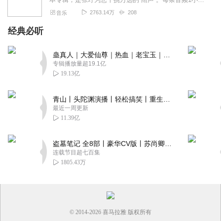
2763.14万
208
音乐
经典必听
蛊真人｜大爱仙尊｜热血｜老宝玉｜多人VIP免费有声剧
专辑播放量超19.1亿
19.13亿
青山丨头陀渊演播丨轻松搞笑丨重生穿越丨古代权谋丨VIP免费 | 多人有声剧
最近一周更新
11.39亿
盗墓笔记 全8部丨豪华CV版丨苏尚卿&边江 领衔 多人有声剧丨冠声文化丨南派三叔
连载节目超七百集
1805.43万
© 2014-
2026
喜马拉雅 版权所有