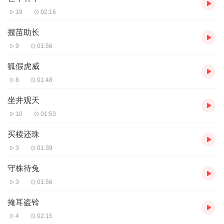
19
02:16
揠苗助长
9
01:56
狐假虎威
8
01:48
坐井观天
10
01:53
买椟还珠
3
01:39
守株待兔
3
01:56
掩耳盗铃
4
02:15