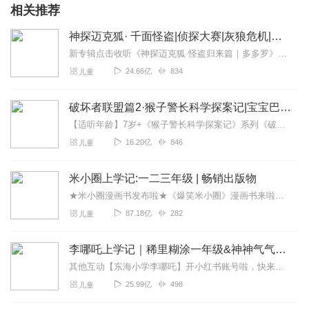
相关推荐
神探迈克狐· 千面怪盗|侦探大赛|灰狼危机|多多罗
新专辑点击收听《神探迈克狐·怪盗归来篇｜多多罗》！！！>>>点击进入主播橱窗购买《神探迈克狐》系列图书吧!<<<多多罗故事【点击前往】收听多多罗其他好玩有趣的故...
24.66亿
834
儿童
破坏者联盟篇2·猴子警长科学探案记|宝宝巴士故事
【适听年龄】7岁+《猴子警长科学探案记》系列《破坏者联盟篇1·猴子警长科学探案记》>>>《破坏者联盟篇2·猴子警长科学探案记》>>>《破坏者联盟篇3·猴子警长科...
16.20亿
846
儿童
米小圈上学记:一二三年级 | 畅销出版物
★米小圈漫画书发布啦★《爆笑米小圈》漫画书来啦《米小圈上学记》一二三年级正版广播剧！《米小圈上学记》系列是儿童作家北猫最新创作的儿童小说系列，作品诙谐幽默、好...
87.18亿
282
儿童
李哪吒上学记｜稀里糊涂一年级&神神气气二年级
其他互动【东海小学李哪吒】开小红书账号啦，快来关注和李哪吒成为好朋友！有机会免费领儿童会员、官方周边！【点击加入】东海小学广播站圈子，更多互动！李哪吒全新冒险番...
25.99亿
498
儿童