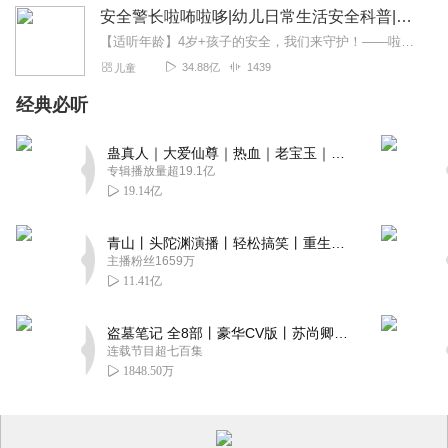
安全警长啦咘啦哆|幼儿日常生活安全科普|宝宝巴士
【适听年龄】4岁+孩子的安全，我们来守护！——啦咘啦哆警长宣孩子天生爱冒险，好奇心爆棚！不是在大马路上比赛跑，就是踩着椅子上下跳，怎样才能保护孩子平安长大？听...
34.88亿
1439
儿童
经典必听
蛊真人｜大爱仙尊｜热血｜老宝玉｜多人VIP免费有声剧
专辑播放量超19.1亿
19.14亿
青山丨头陀渊演播丨轻松搞笑丨重生穿越丨古代权谋丨VIP免费 | 多人有声剧
主播粉丝1659万
11.41亿
盗墓笔记 全8部丨豪华CV版丨苏尚卿&边江 领衔 多人有声剧丨冠声文化丨南派三叔
连载节目超七百集
1848.50万