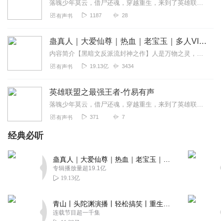
落魄少年莫云，借尸还魂，穿越重生，来到了英雄联盟的世界。此时，瓦洛兰大陆烽烟四起，群雄争霸。而来自虚空的恶魔对这片富饶的大陆也虎视眈眈。看一个平凡少年，怎样在...
1187
28
有声书
蛊真人｜大爱仙尊｜热血｜老宝玉｜多人VIP免费有声剧
内容简介【黑暗文反派流封神之作】人是万物之灵，蛊是天地真精。一个穿越者不断重生的故事。一个养蛊、炼蛊、用蛊的奇特世界。配音组（男角色）老宝玉旁白...
19.13亿
3434
有声书
英雄联盟之最强王者-竹易有声
落魄少年莫云，借尸还魂，穿越重生，来到了英雄联盟的世界。此时，瓦洛兰大陆烽烟四起，群雄争霸。而来自虚空的恶魔对这片富饶的大陆也虎视眈眈。看一个平凡少年，怎样在...
371
7
有声书
经典必听
蛊真人｜大爱仙尊｜热血｜老宝玉｜多人VIP免费有声剧
专辑播放量超19.1亿
19.13亿
青山丨头陀渊演播丨轻松搞笑丨重生穿越丨古代权谋丨VIP免费 | 多人有声剧
连载节目超一千集