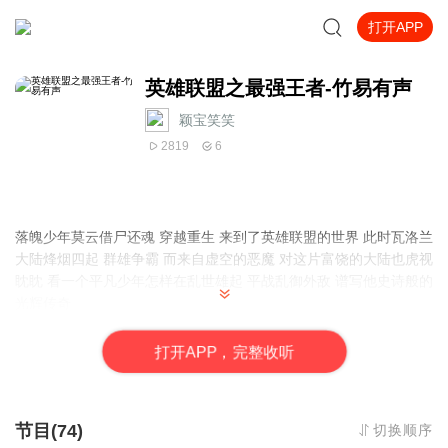
打开APP
英雄联盟之最强王者-竹易有声
颖宝笑笑
2819
6
落魄少年莫云借尸还魂 穿越重生 来到了英雄联盟的世界 此时瓦洛兰
大陆烽烟四起 群雄争霸 而来自虚空的恶魔 对这片富饶的大陆也虎视
眈眈 看一个平凡少年怎样在乱世雄起 平战乱御外敌 谱写他史诗般的
光辉传奇
打
开
A
P
P，完整收听
节目(74)
切换顺序