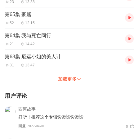
23
13:38
第65集 豪赌
52
12:15
第64集 我与死亡同行
21
14:42
第63集 厄运小姐的美人计
31
13:47
加载更多
用户评论
西河故事
好听！推荐这个专辑🌺🌺🌺🌺🌺🌺
回复
2022-04-01
0