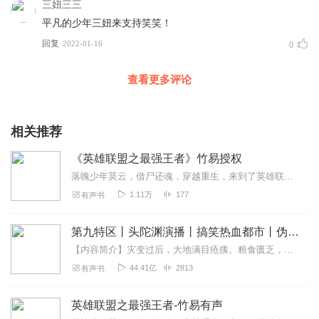
三妞三三
平凡的少年三妞来支持笑笑！
回复
2022-01-16
0
查看更多评论
相关推荐
《英雄联盟之最强王者》竹易授权
落魄少年莫云，借尸还魂，穿越重生，来到了英雄联盟的世界。此时，瓦洛兰大陆烽烟四起，群雄争霸。而来自虚空的恶魔对这片富饶的大陆也虎视眈眈。看一个平凡少年，怎样在乱...
1.11万
177
有声书
第九特区丨头陀渊演播丨搞笑热血都市丨伪戒丨VIP免费多人有声剧
【内容简介】灾变过后，大地满目疮痍。粮食匮乏，资源紧俏，局势混乱……一位从待规划区杀出来的青年，背对着漫天黄沙，孤身来到九区谋生，却不曾想偶然结识三五好友，一念...
44.41亿
2813
有声书
英雄联盟之最强王者-竹易有声