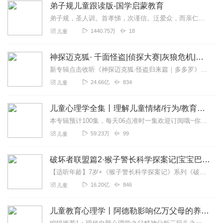
弟子规儿童跟读版-国学启蒙教育
弟子规，圣人训。首孝悌，次谨信。泛爱众，而亲仁。有余力，则学文。父母呼，应勿缓。父母命，行勿懒。父母教，须敬听。父母责，须顺承。冬则温，夏则凊。
1440.75万
18
儿童
神探迈克狐· 千面怪盗|侦探大赛|灰狼危机|多多罗
新专辑点击收听《神探迈克狐·怪盗归来篇｜多多罗》！！！>>>点击进入主播橱窗购买《神探迈克狐》系列图书吧!<<<多多罗故事【点击前往】收听多多罗其他好玩有趣的故...
24.66亿
834
儿童
儿童心理学全集丨理解儿童情绪/行为/教育心理学
本专辑预计100集，每天06点准时一集欢迎订阅哦~你的孩子是否有这些行为？稍不如意就大哭大闹喜欢吸吮手指、啃咬指甲只要是自己喜欢的就一定要占为己有一边吃饭一边玩...
59.23万
99
儿童
破坏者联盟篇2·猴子警长科学探案记|宝宝巴士故事
【适听年龄】7岁+《猴子警长科学探案记》系列《破坏者联盟篇1·猴子警长科学探案记》>>>《破坏者联盟篇2·猴子警长科学探案记》>>>《破坏者联盟篇3·猴子警长科...
16.20亿
846
儿童
儿童教育心理学丨阿德勒影响亿万父母的养育圣经