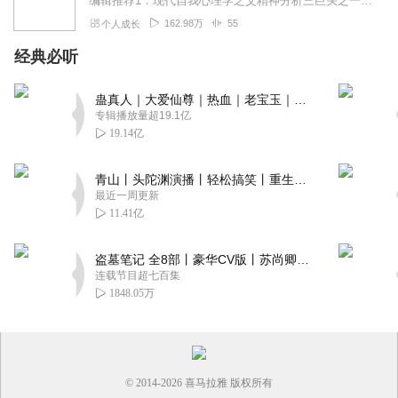
编辑推荐1：现代自我心理学之父精神分析三巨头之一、个体心理学的创始人、现代自我心理学之父、20世纪三大心理学家之一阿尔弗雷德·阿德勒终生教育理念的代表之作。马斯...
162.98万
55
个人成长
经典必听
蛊真人｜大爱仙尊｜热血｜老宝玉｜多人VIP免费有声剧
专辑播放量超19.1亿
19.14亿
青山丨头陀渊演播丨轻松搞笑丨重生穿越丨古代权谋丨VIP免费 | 多人有声剧
最近一周更新
11.41亿
盗墓笔记 全8部丨豪华CV版丨苏尚卿&边江 领衔 多人有声剧丨冠声文化丨南派三叔
连载节目超七百集
1848.05万
© 2014-
2026
喜马拉雅 版权所有