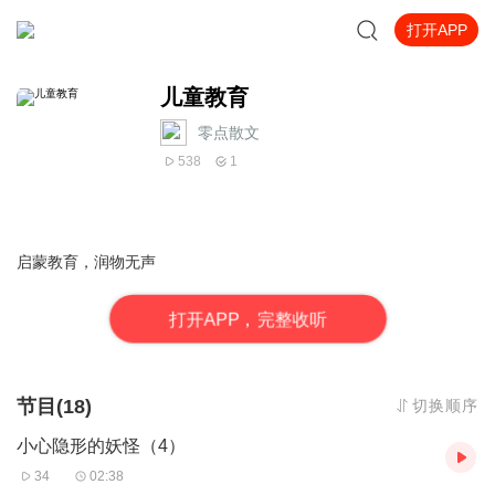
打开APP
儿童教育
零点散文
538
1
启蒙教育，润物无声
打
开
A
P
P，完整收听
节目(18)
切换顺序
小心隐形的妖怪（4）
34
02:38