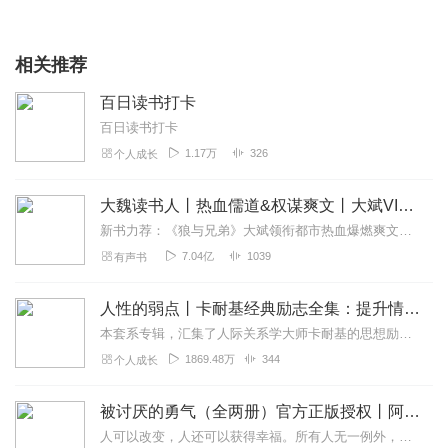
相关推荐
百日读书打卡
百日读书打卡
1.17万
326
个人成长
大魏读书人丨热血儒道&权谋爽文丨大斌VIP免费
新书力荐：《狼与兄弟》大斌领衔都市热血爆燃爽文，点击进入新书力荐:《不让江山》搞笑&热血，梗多多&车速快，点击进入内容简介武昌一年。大魏王朝，女帝登基，日月当...
7.04亿
1039
有声书
人性的弱点丨卡耐基经典励志全集：提升情商和沟通技巧
本套系专辑，汇集了人际关系学大师卡耐基的思想励志精华，收录《人性的弱点》《人性的优点》《语言的突破》《美好的人生》《快乐的人生》等所有经典！是卡耐基的经典合辑，...
1869.48万
344
个人成长
被讨厌的勇气（全两册）官方正版授权丨阿德勒心理学畅销经典｜幸福的勇气
人可以改变，人还可以获得幸福。所有人无一例外，都能如此。——阿德勒心理学一名深陷自卑、无能与不幸福的青年，听到了一名哲人主张的“世界无比单纯，人人都能幸福”便来...