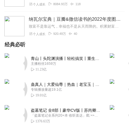
8084.93万
118
个人成长
纳瓦尔宝典｜豆瓣&微信读书的2022年度图书|从白手起家到财务自由
致富不是靠运气，幸福也不是从天而降的。积累财富和幸福生活是我们可以学习的技能。这本书收集整理了硅谷投资人纳瓦尔在过去十年里通过推特、播客和采访等方式分享的人生智...
920.49万
40
个人成长
经典必听
青山丨头陀渊演播丨轻松搞笑丨重生穿越丨古代权谋丨VIP免费 | 多人有声剧
主播粉丝1659万
11.23亿
蛊真人｜大爱仙尊｜热血｜老宝玉｜多人VIP免费有声剧
专辑播放量超19.1亿
19.01亿
盗墓笔记 全8部丨豪华CV版丨苏尚卿&边江 领衔 多人有声剧丨冠声文化丨南派三叔
「盗墓笔记全系列20+本 收听直达」戳 >>改编自南派三叔同名作品，腾讯音乐娱乐集团出品，冠声文化制作，...
1376.63万