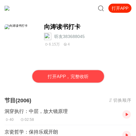
打开APP
向涛读书打卡
听友383688045
6.15万
4
打
开
A
P
P，完整收听
节目(2006)
切换顺序
洞穿执行：中层，放大镜原理
40
02:58
京瓷哲学：保持乐观开朗