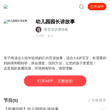
打开APP
幼儿园园长讲故事
教育培训潘艳菊
697
3
亲子阅读达人给年轻妈妈们示范讲故事，适合3-6岁宝宝，有需要的
妈妈请闲暇聆听，体会感觉，找到方法，让您的孩子更爱您！
这是我的直播回放，环境稍有吵杂，请您理解。
打
开
A
P
P，完整收听
节目(5)
切换顺序
【直播回听】幼儿园园长讲故事