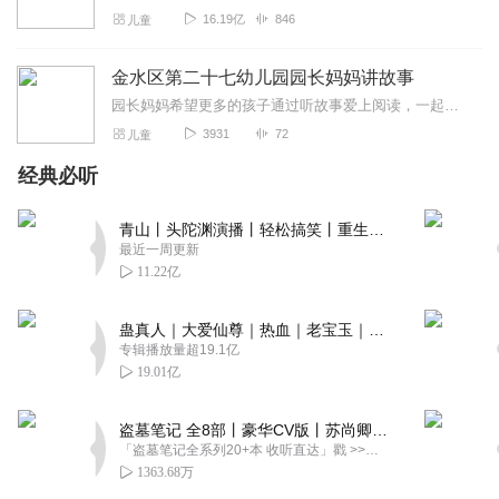
16.19亿
846
儿童
金水区第二十七幼儿园园长妈妈讲故事
园长妈妈希望更多的孩子通过听故事爱上阅读，一起在文学的世界里遨游。
3931
72
儿童
经典必听
青山丨头陀渊演播丨轻松搞笑丨重生穿越丨古代权谋丨VIP免费 | 多人有声剧
最近一周更新
11.22亿
蛊真人｜大爱仙尊｜热血｜老宝玉｜多人VIP免费有声剧
专辑播放量超19.1亿
19.01亿
盗墓笔记 全8部丨豪华CV版丨苏尚卿&边江 领衔 多人有声剧丨冠声文化丨南派三叔
「盗墓笔记全系列20+本 收听直达」戳 >>改编自南派三叔同名作品，腾讯音乐娱乐集团出品，冠声文化制作，...
1363.68万