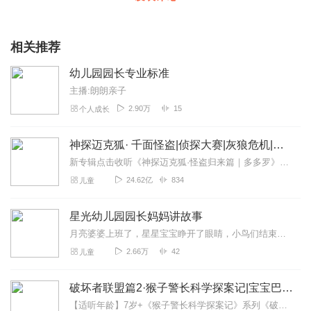
相关推荐
幼儿园园长专业标准
主播:朗朗亲子
2.90万
15
个人成长
神探迈克狐· 千面怪盗|侦探大赛|灰狼危机|多多罗
新专辑点击收听《神探迈克狐·怪盗归来篇｜多多罗》！！！>>>点击进入主播橱窗购买《神探迈克狐》系列图书吧!<<<多多罗故事【点击前往】收听多多罗其他好玩有趣的故...
24.62亿
834
儿童
星光幼儿园园长妈妈讲故事
月亮婆婆上班了，星星宝宝睁开了眼睛，小鸟们结束了一天的歌唱，世界安静了下来，大家都在等待着。终于蝴蝶老师开始讲故事了……好故事是一道彩虹，给明净的天空添上了鲜...
2.66万
42
儿童
破坏者联盟篇2·猴子警长科学探案记|宝宝巴士故事
【适听年龄】7岁+《猴子警长科学探案记》系列《破坏者联盟篇1·猴子警长科学探案记》>>>《破坏者联盟篇2·猴子警长科学探案记》>>>《破坏者联盟篇3·猴子警长科...