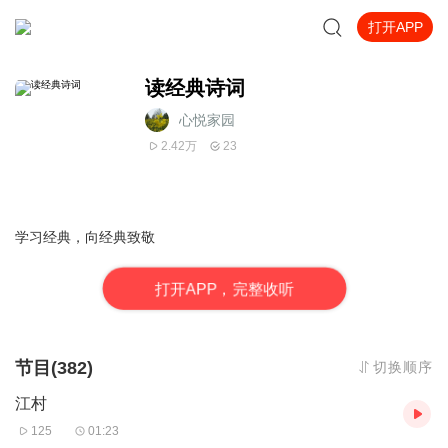
打开APP
读经典诗词
心悦家园
2.42万
23
学习经典，向经典致敬
打
开
A
P
P，完整收听
节目(382)
切换顺序
江村
125
01:23