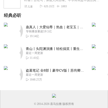
吟诵千古绝句，体验人间百味。中华诗词是中国古典文化的精华，她跨越古今时空，抒发细腻而温柔的情感，展现豪情和壮丽的人生。诵读诗词可以陶冶情操，丰富精神，纯净心灵，...
625.15万
1883
儿童
经典必听
蛊真人｜大爱仙尊｜热血｜老宝玉｜多人VIP免费有声剧
专辑播放量超19.1亿
19.14亿
青山丨头陀渊演播丨轻松搞笑丨重生穿越丨古代权谋丨VIP免费 | 多人有声剧
最近一周更新
11.41亿
盗墓笔记 全8部丨豪华CV版丨苏尚卿&边江 领衔 多人有声剧丨冠声文化丨南派三叔
最近一周更新
1848.25万
© 2014-
2026
喜马拉雅 版权所有