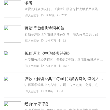
读者
亲爱的听众朋友们，《读者》原创专栏改版后又双叒叕回来啦！改版后，我们将和《读者》主专辑一起每日更新，由声音超级治愈的优质主播每晚为大家带来经典美文。PS：开通了...
12.85亿
7396
人文国学
蒋勋诵读经典诗词40首
蒋勋献声朗读40首经典唐诗宋词，感受诗词之美，品味文学精粹蒋勋的声音温润如玉，被称为“林青霞的半颗安眠药”，助你缓解焦虑，治愈心灵
140.77万
12
人文国学
长聆诵读《中华经典诗词》
本专辑收录经典诗词，每晚8点更新，愿能收录进您喜欢的所有的诗词名句。诵读：长聆联系微信：vip_changlingQQ：2163510392近日发现，后台会对较...
728.44万
3557
人文国学
弦歌：解读经典古诗词 | 我爱古诗词 诗词大会
讲解国学经典中的古诗、古词、古文之美、之趣、之雅，一本入门经典文化的高质量读物。简介一堂语文拓展课——精选30个经典篇章，讲解经典中的古诗、古词、古文之美、...
3.16万
65
人文国学
经典诗词诵读