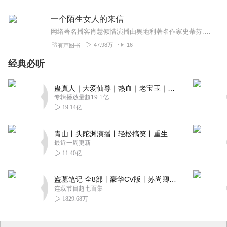
一个陌生女人的来信
网络著名播客肖慧倾情演播由奥地利著名作家史蒂芬.茨威格所创作的著名中篇小说《一个陌生女人的来信》。小说以书信的形式讲述了一位女子在弥留之际，在她死去的孩子身旁，...
47.98万
16
有声图书
经典必听
蛊真人｜大爱仙尊｜热血｜老宝玉｜多人VIP免费有声剧
专辑播放量超19.1亿
19.14亿
青山丨头陀渊演播丨轻松搞笑丨重生穿越丨古代权谋丨VIP免费 | 多人有声剧
最近一周更新
11.40亿
盗墓笔记 全8部丨豪华CV版丨苏尚卿&边江 领衔 多人有声剧丨冠声文化丨南派三叔
连载节目超七百集
1829.68万