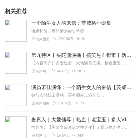
相关推荐
一个陌生女人的来信：茨威格小说集
凄婉长信，最长情的虐心单恋
2830.50万
54
有声图书
第九特区丨头陀渊演播丨搞笑热血都市丨伪戒丨VIP免费多人有声剧
【内容简介】灾变过后，大地满目疮痍。粮食匮乏，资源紧俏，局势混乱……一位从待规划区杀出来的青年，背对着漫天黄沙，孤身来到九区谋生，却不曾想偶然结识三五好友，一念...
44.42亿
2813
有声书
演员宋佳演绎：一个陌生女人的来信【茨威格小说集】
参与实时线上活动，还有额外上墙机会...
101.26万
73
有声图书
蛊真人｜大爱仙尊｜热血｜老宝玉｜多人VIP免费有声剧
内容简介【黑暗文反派流封神之作】人是万物之灵，蛊是天地真精。一个穿越者不断重生的故事。一个养蛊、炼蛊、用蛊的奇特世界。配音组（男角色）老宝玉旁白...
19.14亿
3434
有声书