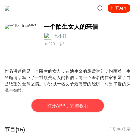
打开APP
一个陌生女人的来信
宫小野
870
6
作品讲述的是一个陌生的女人，在她生命的最后时刻，饱蘸着一生
的痴情，写下了一封凄婉动人的长信，向一位著名的作家袒露了自
己绝望的爱慕之情。小说以一名女子最痛苦的经历，写出了爱的深
沉与奉献。
打
开
A
P
P，完整收听
节目(15)
切换顺序