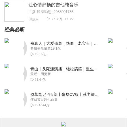
让心情舒畅的吉他纯音乐
主播:静深勤思_2958001735
77.38万
22
娱乐
经典必听
蛊真人｜大爱仙尊｜热血｜老宝玉｜多人VIP免费有声剧
专辑播放量超19.1亿
19.16亿
青山丨头陀渊演播丨轻松搞笑丨重生穿越丨古代权谋丨VIP免费 | 多人有声剧
最近一周更新
11.44亿
盗墓笔记 全8部丨豪华CV版丨苏尚卿&边江 领衔 多人有声剧丨冠声文化丨南派三叔
连载节目超七百集
1932.44万