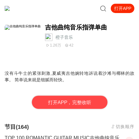
打开APP
吉他曲纯音乐指弹单曲
橙子音乐
1.26万
42
没有斗牛士的紧张刺激,夏威夷
吉他
婉转地诉说着沙滩与椰林的故
事。 简单说来就是细腻而轻快。
打
开
A
P
P，完整收听
节目(164)
切换顺序
TOP 100 ROMANTIC GUITAR MUSIC吉他曲纯音乐