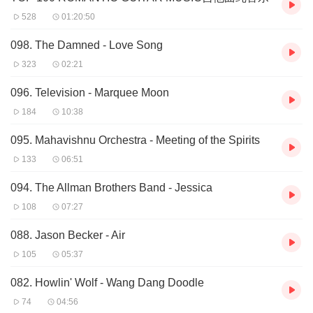
528
01:20:50
098. The Damned - Love Song
323
02:21
096. Television - Marquee Moon
184
10:38
095. Mahavishnu Orchestra - Meeting of the Spirits
133
06:51
094. The Allman Brothers Band - Jessica
108
07:27
088. Jason Becker - Air
105
05:37
082. Howlin' Wolf - Wang Dang Doodle
74
04:56