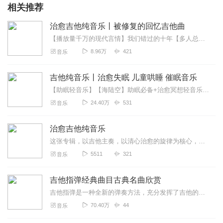
相关推荐
治愈吉他纯音乐丨被修复的回忆吉他曲
【播放量千万的现代言情】我们错过的十年【多人总裁甜宠】惹上总裁休想跑事情你做着还顺利吧？工作当中不要太心急了，把心态放得平稳点儿，好吧？抽空也让自己放松一点儿。...
8.96万
421
音乐
吉他纯音乐丨治愈失眠 儿童哄睡 催眠音乐
【助眠轻音乐】【海陆空】助眠必备+治愈冥想轻音乐【大自然白噪音】静心助眠+减压催眠【听自然的音乐助你入眠】助眠古风音乐睡前轻音乐，缓解一天紧张和疲惫的精神状态，...
24.40万
531
音乐
治愈吉他纯音乐
这张专辑，以吉他主奏，以清心治愈的旋律为核心，带给你沉浸式的大自然场景听音体验，瞬间回归内心的平静。适宜人群：失眠患者，生活忙碌的上班族，瑜伽爱好者，高压考试...
5511
321
音乐
吉他指弹经典曲目古典名曲欣赏
吉他指弹是一种全新的弹奏方法，充分发挥了吉他的特色，融入鼓声，打弦，分解，泛音，扫弦等等各种指法，很多经典歌曲名曲通过吉他指弹，都能表现出非同一般的独特音色和优...
70.40万
44
音乐