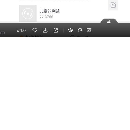
儿童的利益
3766
x
1.0
:00
相关推荐
换一批
【正版】 精准表达：一
开口就让人喜欢你，情
商沟通必听
超儿会说
焦虑症的自救：从神经
系统角度出发治愈焦虑
症
启辰说过要听话
反脆弱丨停止心理内
耗，做一个内心强大的
人丨一个志远演播
一个志远
亲密关系（全两册）通
往灵魂的桥梁X无拘无束