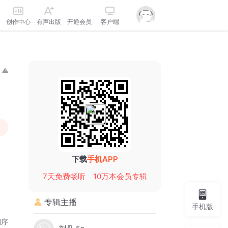
创作中心
有声出版
开通会员
客户端
下载
手机APP
7天免费畅听
10万本会员专辑
专辑主播
手机版
倒序