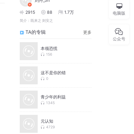
刘丹_5n
2915
88
1.7万
电脑版
简介：
既来之 则安之
TA的专辑
更多
公众号
本领恐慌
156
这不是你的错
0
青少年的利益
1345
元认知
4729