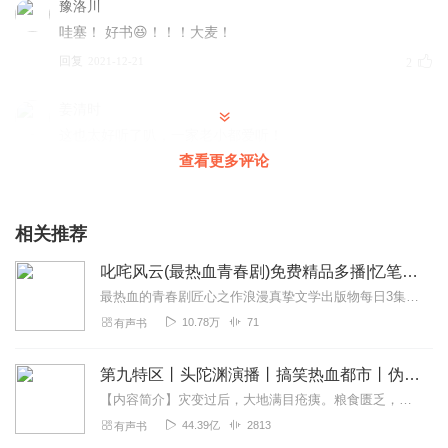
豫洛川
哇塞！ 好书😆！！！大麦！
回复
2021-12-21
2
姜清时
这也太好听了叭，一家老小都爱听！
查看更多评论
回复
2022-03-25
1
相关推荐
叱咤风云(最热血青春剧)免费精品多播|忆笔生花著
最热血的青春剧匠心之作浪漫真挚文学出版物每日3集更新，欢迎订阅分享五星好评猫本凯西和她小伙伴们共同演播内容简介故事从大四毕业开始，面临毕业的吴云...
10.78万
71
有声书
第九特区丨头陀渊演播丨搞笑热血都市丨伪戒丨VIP免费多人有声剧
【内容简介】灾变过后，大地满目疮痍。粮食匮乏，资源紧俏，局势混乱……一位从待规划区杀出来的青年，背对着漫天黄沙，孤身来到九区谋生，却不曾想偶然结识三五好友，一念...
44.39亿
2813
有声书