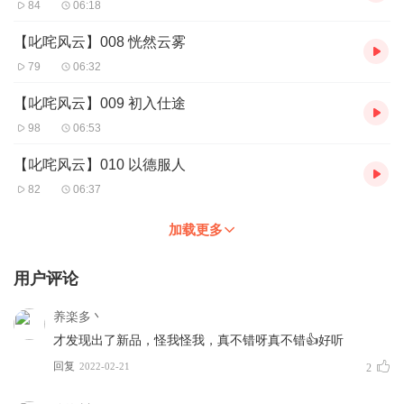
84
06:18
【叱咤风云】008 恍然云雾
79
06:32
【叱咤风云】009 初入仕途
98
06:53
【叱咤风云】010 以德服人
82
06:37
加载更多
用户评论
养楽多丶
才发现出了新品，怪我怪我，真不错呀真不错👍好听
回复
2022-02-21
2