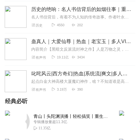
历史的绝响：名人书信背后的如烟往事｜重现叱咤风云的政坛人物、艺术家、科学大家等的历史命运
名人书信背后，有着不为人知的传奇故事。作者叶永烈以自己交往、采访中的第一手名人书信为媒介，讲述这些书信的来龙去脉，以及背后不为人知的故事，每一个故事也都是一篇人...
4550
202
历史
蛊真人｜大爱仙尊｜热血｜老宝玉｜多人VIP免费有声剧
内容简介【黑暗文反派流封神之作】人是万物之灵，蛊是天地真精。一个穿越者不断重生的故事。一个养蛊、炼蛊、用蛊的奇特世界。配音组（男角色）老宝玉旁白...
19.11亿
3434
有声书
叱咤风云|西方奇幻|热血|系统流|爽文|多人有声剧
起点白金大神高楼大厦魔幻神作，啥？不知道谁是高楼大厦？《太初》听过没，就是高楼大厦写滴！这本书是大神10年前60万订阅的神作！有声演播全网首发！！快来听！！剧情...
3.19万
390
有声书
经典必听
青山丨头陀渊演播丨轻松搞笑丨重生穿越丨古代权谋丨VIP免费 | 多人有声剧
专辑播放量超11.3亿
11.35亿