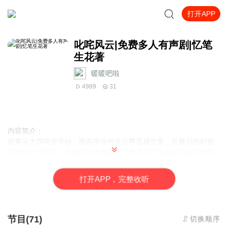
打开APP
叱咤风云|免费多人有声剧|忆笔
生花著
暖暖吧啦
4989
31
内容简介：
故事从大四毕业开始，面临毕业的吴云尊百感交集，在最后的时候
对学校十分不舍，伴随着毕业离歌吴云尊带着对未来的期待和憧憬
即将步入社会，书中对人情世故有了很深的描写，这些难忘的回忆
始终在他的脑海里徘徊
打
开
A
P
P，完整收听
作者
：
忆笔生花
主播
：暖暖吧啦
懒懒游戏迷
水墨
节目(71)
切换顺序
云端的风声