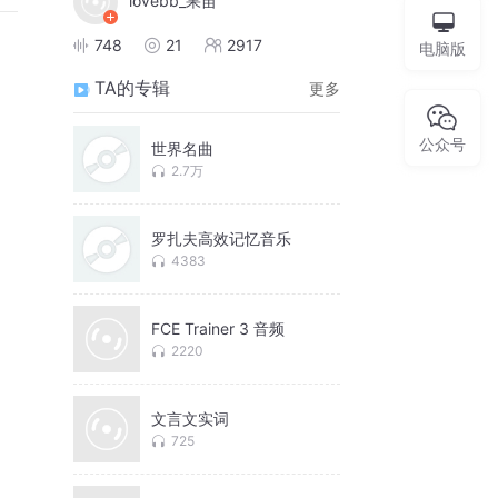
lovebb_果苗
748
21
2917
电脑版
TA的专辑
更多
公众号
世界名曲
2.7万
罗扎夫高效记忆音乐
4383
FCE Trainer 3 音频
2220
文言文实词
725