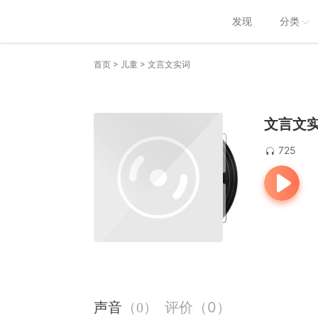
发现
分类
>
>
首页
儿童
文言文实词
文言文
725
评价
（
0
）
声音
（
0
）