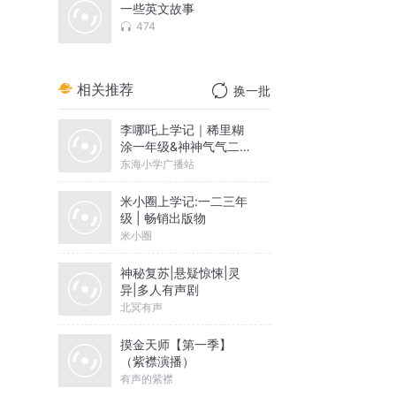
一些英文故事
474
相关推荐
换一批
李哪吒上学记｜稀里糊
涂一年级&神神气气二年
级
东海小学广播站
米小圈上学记:一二三年
级 | 畅销出版物
米小圈
神秘复苏|悬疑惊悚|灵
异|多人有声剧
北冥有声
摸金天师【第一季】
（紫襟演播）
有声的紫襟