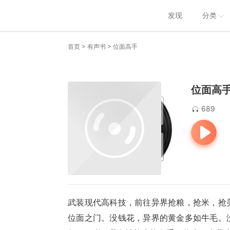
发现
分类
>
>
首页
有声书
位面高手
位面高
689
武装现代高科技，前往异界抢粮，抢米，抢
位面之门。没钱花，异界的黄金多如牛毛。