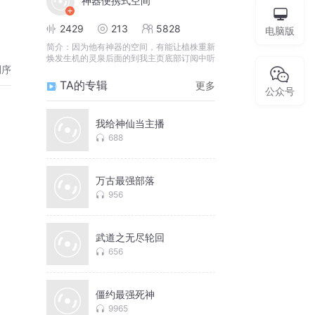
神器便携式空间
2429
213
5828
电脑版
简介：
因为他有神器的空间，有能让植株重新
焕发生机的灵泉后面的到我主页底部订阅中听
倒序
TA的专辑
更多
公众号
我给神仙当主播
688
万古最强部落
956
武道之无尽轮回
656
僵约最强死神
9965