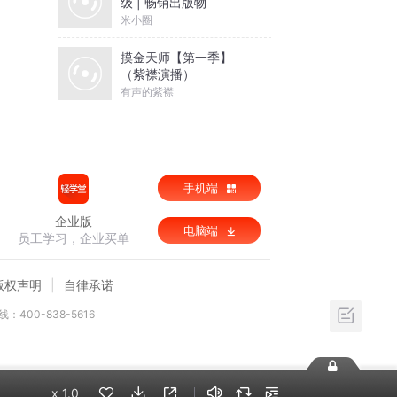
级 | 畅销出版物
米小圈
摸金天师【第一季】
（紫襟演播）
有声的紫襟
手机端
企业版
电脑端
员工学习，企业买单
版权声明
自律承诺
：400-838-5616
x
1.0