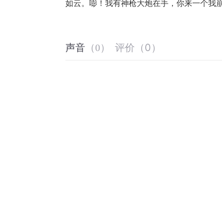
如云。嘭！我有神枪大炮在手，你来一个我
评价
（
0
）
声音
（
0
）