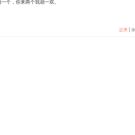
崩一个，你来两个我崩一双。
正序
|