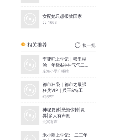
女配她只想报效国家
1663
相关推荐
换一批
李哪吒上学记｜稀里糊
涂一年级&神神气气二年
级
东海小学广播站
都市狂枭｜都市之最强
狂兵VIP｜兵王&特工
幻樱空
神秘复苏|悬疑惊悚|灵
异|多人有声剧
北冥有声
米小圈上学记:一二三年