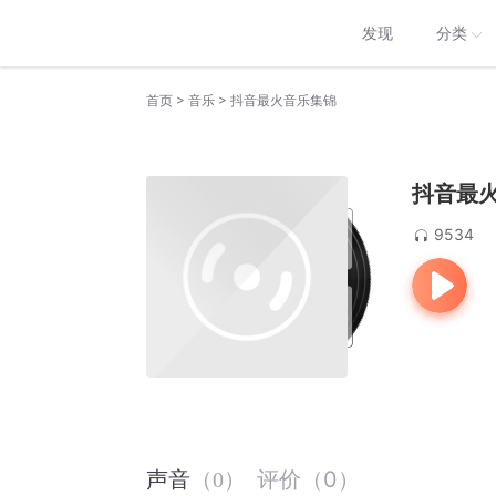
发现
分类
>
>
首页
音乐
抖音最火音乐集锦
抖音最
9534
评价
（
0
）
声音
（
0
）