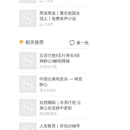
1.3万
黑道商途丨重生校园女
强人丨免费有声小说
3.6万
相关推荐
换一批
五音疗愈Ⅱ五行养生Ⅱ安
神静心Ⅱ解郁降燥
太音生疗愈
中国古典纯音乐 — 禅意
静心
雪儿XueEr
自然睡眠｜水系疗愈 让
身心在安静中柔软
雨法雨音乐
人音教育丨菲伯尔钢琴