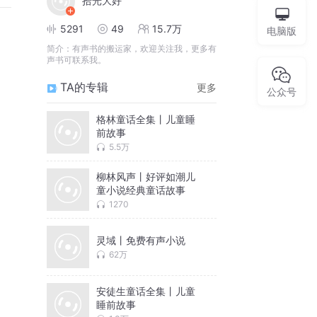
拾光大好
5291
49
15.7万
电脑版
简介：
有声书的搬运家，欢迎关注我，更多有
声书可联系我。
TA的专辑
更多
公众号
格林童话全集丨儿童睡
前故事
5.5万
柳林风声丨好评如潮儿
童小说经典童话故事
1270
灵域丨免费有声小说
62万
安徒生童话全集丨儿童
睡前故事