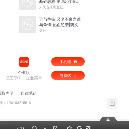
基础教程 第2级 伴奏音
乐
人民音乐出版社
谁与争锋|又名不良之谁
与争锋|热血逆袭|爽文爆
笑|会员免费
探月
手机端
企业版
电脑端
员工学习，企业买单
版权声明
自律承诺
：400-838-5616
x
1.0