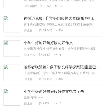
9.86万
46
有声图书
神探迈克狐· 千面怪盗|侦探大赛|灰狼危机|多多罗
新专辑点击收听《神探迈克狐·怪盗归来篇｜多多罗》！！！>>>点击进入主播橱窗购买《神探迈克狐》系列图书吧!<<<多多罗故事【点击前往】收听多多罗其他好玩有趣的故...
24.64亿
834
儿童
小学生好词好句好段写好作文
本专辑为“小学生好词好句好段、小学生好词好句好段好作文、小学生一句话日记”的合集，共3部，已完结。请勿再重复购买单本专辑！！！【简介】1、《小学生好词好...
3.58万
78
有声书
破坏者联盟篇2·猴子警长科学探案记|宝宝巴士故事
【适听年龄】7岁+《猴子警长科学探案记》系列《破坏者联盟篇1·猴子警长科学探案记》>>>《破坏者联盟篇2·猴子警长科学探案记》>>>《破坏者联盟篇3·猴子警长科...
16.19亿
846
儿童
小学生好词好句好段好作文指导全书
主播:菲菲jjww
6365
15
儿童