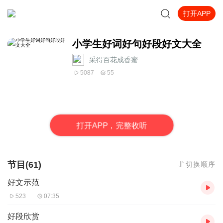
打开APP
小学生好词好句好段好文大全
采得百花成香蜜
5087
55
打
开
A
P
P，完整收听
节目(61)
切换顺序
好文示范
523
07:35
好段欣赏