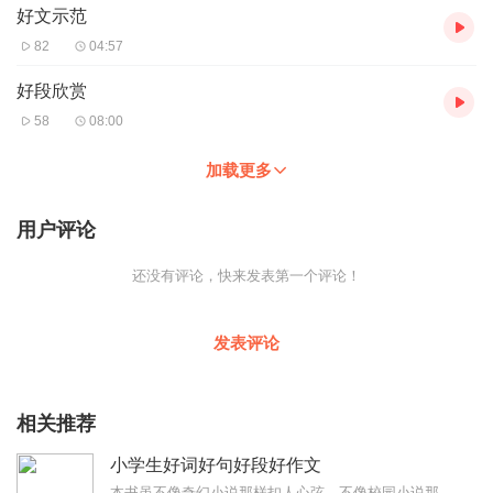
好文示范
82
04:57
好段欣赏
58
08:00
加载更多
用户评论
还没有评论，快来发表第一个评论！
发表评论
相关推荐
小学生好词好句好段好作文
本书虽不像奇幻小说那样扣人心弦，不像校园小说那样时而捧腹、时而忧伤，但它离你最近，翻开它，你能在范文中看到自己的生活，找到自己的影子，它能带你享受写作的快乐，它...