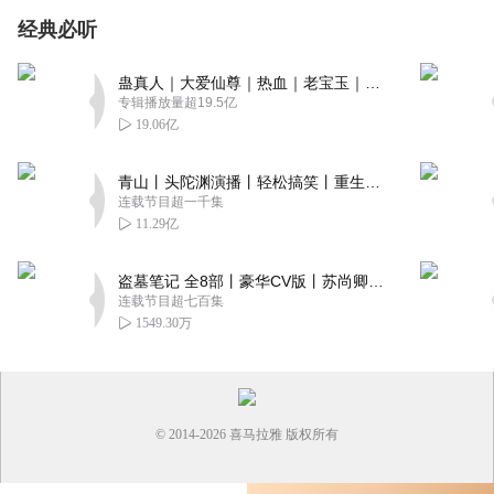
经典必听
蛊真人｜大爱仙尊｜热血｜老宝玉｜多人VIP免费有声剧
专辑播放量超19.5亿
19.06亿
青山丨头陀渊演播丨轻松搞笑丨重生穿越丨古代权谋丨VIP免费 | 多人有声剧
连载节目超一千集
11.29亿
盗墓笔记 全8部丨豪华CV版丨苏尚卿&边江 领衔 多人有声剧丨冠声文化丨南派三叔
连载节目超七百集
1549.30万
© 2014-
2026
喜马拉雅 版权所有