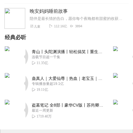
晚安妈妈睡前故事
陪伴是最长情的告白，愿你每个夜晚都有甜蜜的收获！【微信公众号：晚安妈妈】第一时间分享晚安妈妈和小朋友们的研学旅行喔~晚安妈妈一级播音员，童话作家被300万家庭认...
112.16亿
3894
儿童
经典必听
青山丨头陀渊演播丨轻松搞笑丨重生穿越丨古代权谋丨VIP免费 | 多人有声剧
连载节目超一千集
11.35亿
蛊真人｜大爱仙尊｜热血｜老宝玉｜多人VIP免费有声剧
专辑播放量超19.1亿
19.11亿
盗墓笔记 全8部丨豪华CV版丨苏尚卿&边江 领衔 多人有声剧丨冠声文化丨南派三叔
最近一周更新
1719.40万