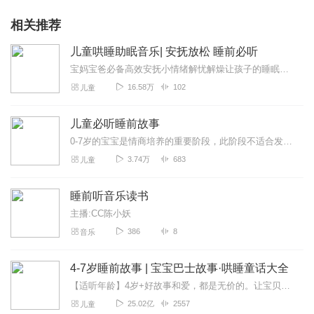
相关推荐
儿童哄睡助眠音乐| 安抚放松 睡前必听
宝妈宝爸必备高效安抚小情绪解忧解燥让孩子的睡眠更深层睡出好情绪睡出聪明大脑！
16.58万
102
儿童
儿童必听睡前故事
0-7岁的宝宝是情商培养的重要阶段，此阶段不适合发展逻辑思维，会影响情商发展。本专辑内含上百个睡前情商故事，通过讲述故事的形式传达情感习惯给孩子情商熏陶。睡眠质...
3.74万
683
儿童
睡前听音乐读书
主播:CC陈小妖
386
8
音乐
4-7岁睡前故事 | 宝宝巴士故事·哄睡童话大全
【适听年龄】4岁+好故事和爱，都是无价的。让宝贝们的睡前时光更有趣有益是我们的期望！——宝宝巴士专辑针对不同年龄段的小朋友，专门订制了多种精彩的主题故事，如培养...
25.02亿
2557
儿童