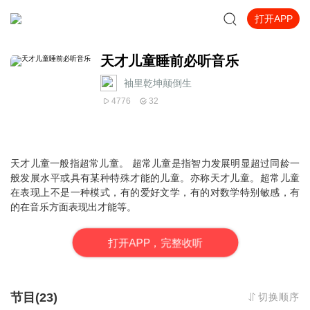
打开APP
天才儿童睡前必听音乐
袖里乾坤颠倒生
4776
32
天才儿童
一般指超常儿童。 超常儿童是指智力发展明显超过同龄一
般发展水平或具有某种特殊才能的儿童。亦称
天才儿童
。超常儿童
在表现上不是一种模式，有的爱好文学，有的对数学特别敏感，有
的在音乐方面表现出才能等。
打
开
A
P
P，完整收听
节目(23)
切换顺序