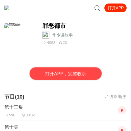
打开APP
罪恶都市
华少讲故事
4062
23
打
开
A
P
P，完整收听
节目(10)
切换顺序
第十三集
596
08:32
第十集