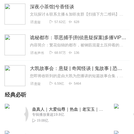
深夜小茶馆|兮香怪谈
文玩探讨＆联系主播＆加听友群【扫描下方二维码】获取深夜小茶馆一手资讯↓↓↓
57.62亿
628
悬疑
诡秘都市：罪恶捕手|刑侦悬疑探案|多播VIP全集听
内容简介：繁花似锦的都市，被钢筋混凝土压抑着的，扭曲的灵魂，在绚丽的霓虹灯下，在喧嚣的人流车海里，在你们之间，在你们之中；美与丑，爱与恨，对与错...
68.97万
136
有声书
大凯故事会：悬疑 | 奇闻怪谈 | 鬼故事 | 恐怖故事
您即将收听到的是由大凯为您播讲的短篇故事合集，本专辑包涵悬疑、鬼故事、刑侦、探案、人性、奇闻、怪谈；内容丰富，欢迎订阅！私自转载必究！超精彩作品已全新发布！点击...
6.59亿
5464
悬疑
经典必听
蛊真人｜大爱仙尊｜热血｜老宝玉｜多人VIP免费有声剧
专辑播放量超19.8亿
19.08亿