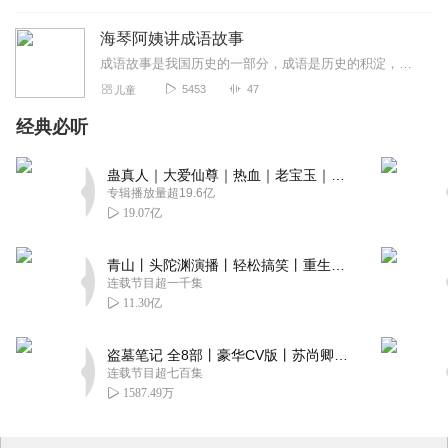
海琴阿姨讲成语故事
成语故事是我国历史的一部分，成语是历史的积淀，每一个成语的背后都有一个含义深远的故事，是我国几千年以来人民智慧的结晶。其特点是深刻隽永，言简意赅。阅读成语故事，...
5453
47
儿童
经典必听
蛊真人｜大爱仙尊｜热血｜老宝玉｜多人VIP免费有声剧
专辑播放量超19.6亿
19.07亿
青山丨头陀渊演播丨轻松搞笑丨重生穿越丨古代权谋丨VIP免费 | 多人有声剧
连载节目超一千集
11.30亿
盗墓笔记 全8部丨豪华CV版丨苏尚卿&边江 领衔 多人有声剧丨冠声文化丨南派三叔
连载节目超七百集
1587.49万