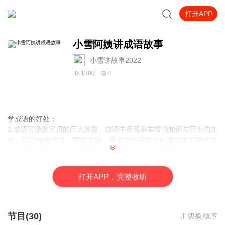
打开APP
小雪阿姨讲成语故事
小雪讲故事2022
1300
4
学成语的好处：
1.
成语可激发宝贝的巨大兴趣。
成语中蕴藏着丰富的知识与巨大的文
化，它们结构严谨、言简意赅，通常四个字就可以表达出完整的意
思，这可以激发出孩子的好奇心与求知欲，从而引发巨大的兴趣。
2.
成语可激发宝贝的想象力。
一般的成语都是由一些故事引经据典而
来的，或者是历史事实，或者是人文典故，所以要讲解成语都会涉
打
开
A
P
P，完整收听
略到一些故事，在这过程中需要宝贝对爸爸妈妈讲解的故事进行了
解，而在理解的过程中又会自然而然地锻炼到宝贝们的想象力，因
为TA们需要在脑海里形成概念，之后区分，然后理解。
3.
成语可以使宝贝文学水平提高。
语文教学归根到底就是锻炼宝贝对
节目(30)
切换顺序
文字的熟练运用能力，而写作文是对这项考核最见成效的方式，如