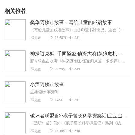
相关推荐
樊华阿姨讲故事－写给儿童的成语故事
《写给儿童的成语故事》由步印童书馆出品。这套书在台湾畅销近三十年，曾荣获“金鼎奖”和“台南市最高荣誉美术奖”，是一套考证成语出处，讲述成语故事，与孩子探讨故事背...
18.60万
431
儿童
神探迈克狐· 千面怪盗|侦探大赛|灰狼危机|多多罗
新专辑点击收听《神探迈克狐·怪盗归来篇｜多多罗》！！！>>>点击进入主播橱窗购买《神探迈克狐》系列图书吧!<<<多多罗故事【点击前往】收听多多罗其他好玩有趣的故...
24.64亿
834
儿童
小潭阿姨讲故事
主播:碧水寒潭01
1788
29
儿童
破坏者联盟篇2·猴子警长科学探案记|宝宝巴士故事
【适听年龄】7岁+《猴子警长科学探案记》系列《破坏者联盟篇1·猴子警长科学探案记》>>>《破坏者联盟篇2·猴子警长科学探案记》>>>《破坏者联盟篇3·猴子警长科...
16.19亿
846
儿童