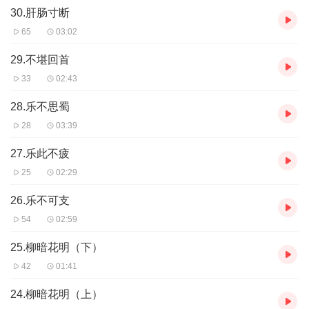
30.肝肠寸断
何提高文学水准，提升写作能力，这是语文教学中的一个大板块。
宝贝熟练地学习了成语之后就可以恰如其分地运用到作文中去，这
65
03:02
样会对文章的文采增色不少。
4.
有助于提高语言表达能力。
成语在语言表达中有生动简洁、形象鲜
29.不堪回首
明的作用。掌握一定数量的成语并准确的理解和运用，可以极大地
33
02:43
提高语言的表达能力，一个人在社会上生存，尤其在现今这样的社
会上，需要良好的人际关系，需要良好的沟通能力，这都有赖于良
28.乐不思蜀
好的语言表达。掌握和运用好成语，能收到非常好的效果。
28
03:39
27.乐此不疲
25
02:29
26.乐不可支
54
02:59
25.柳暗花明（下）
42
01:41
24.柳暗花明（上）