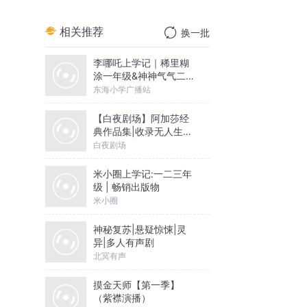
相关推荐
换一批
李哪吒上学记｜稀里糊
涂一年级&神神气气二年
级
东海小学广播站
【白夜剧场】阿加莎经
典作品集|收录无人生还
等作品
白夜剧场
米小圈上学记:一二三年
级 | 畅销出版物
米小圈
神秘复苏|悬疑惊悚|灵
异|多人有声剧
北冥有声
摸金天师【第一季】
（紫襟演播）