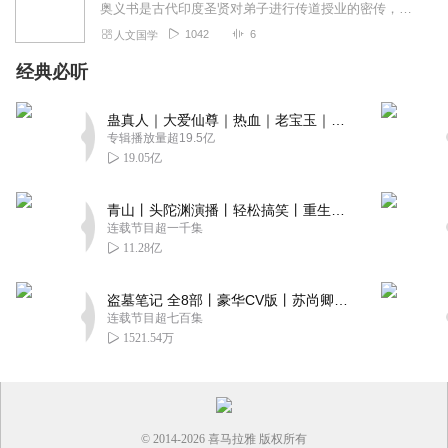
奥义书是古代印度圣贤对弟子进行传道授业的密传，是印度人思考自我和宇宙的源泉。奥义书流传很多版本，本专辑选择乃文编译《奥义书》
1042
6
人文国学
经典必听
蛊真人｜大爱仙尊｜热血｜老宝玉｜多人VIP免费有声剧
专辑播放量超19.5亿
19.05亿
青山丨头陀渊演播丨轻松搞笑丨重生穿越丨古代权谋丨VIP免费 | 多人有声剧
连载节目超一千集
11.28亿
盗墓笔记 全8部丨豪华CV版丨苏尚卿&边江 领衔 多人有声剧丨冠声文化丨南派三叔
连载节目超七百集
1521.54万
© 2014-
2026
喜马拉雅 版权所有