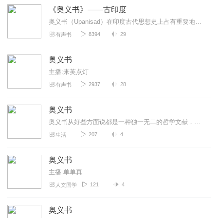
《奥义书》——古印度
奥义书（Upanisad）在印度古代思想史上占有重要地位，是印度上古思想转型的关键著作，对印度古代宗教和哲学的发展产生了深远影响。
8394
29
有声书
奥义书
主播:来芙点灯
2937
28
有声书
奥义书
奥义书从好些方面说都是一种独一无二的哲学文献，其全部核心目标是向我们介绍知识，但这种知识不是任何世俗知识或科学知识，甚至也不是有关人类社会的知识。毋宁说，它是一...
207
4
生活
奥义书
主播:单单真
121
4
人文国学
奥义书