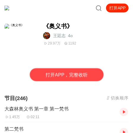
打开APP
《奥义书》
王廷志_4o
29.97万
1192
打
开
A
P
P，完整收听
节目(246)
切换顺序
大森林奥义书 第一章 第一梵书
1.45万
02:11
第二梵书