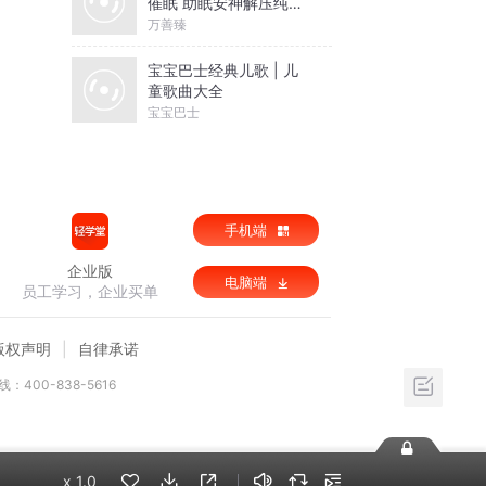
催眠 助眠安神解压纯音
乐
万善臻
宝宝巴士经典儿歌 | 儿
童歌曲大全
宝宝巴士
手机端
企业版
电脑端
员工学习，企业买单
版权声明
自律承诺
：400-838-5616
x
1.0