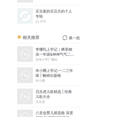
豆豆家的豆豆兵的个人
专辑
410
相关推荐
换一批
李哪吒上学记｜稀里糊
涂一年级&神神气气二年
级
东海小学广播站
米小圈上学记:一二三年
级 | 畅销出版物
米小圈
贝乐虎儿歌精选 | 经典
儿歌大全
贝乐虎
八音盒婴儿摇篮曲 深度