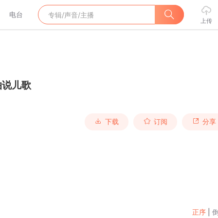
电台
上传
拍说儿歌
下载
订阅
分享
正序
|