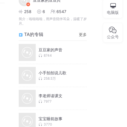
豆豆家的豆豆兵
258
6
6547
电脑版
简介：
啦啦啦啦，用声音陪伴耳朵，温暖了岁
月。
TA的专辑
更多
公众号
豆豆家的声音
8744
小手拍拍说儿歌
258.5万
李老师读课文
7977
宝宝睡前故事
3770