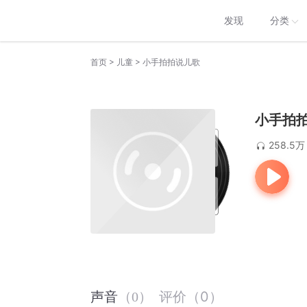
发现
分类
>
>
首页
儿童
小手拍拍说儿歌
小手拍
258.5万
评价
（
0
）
声音
（
0
）