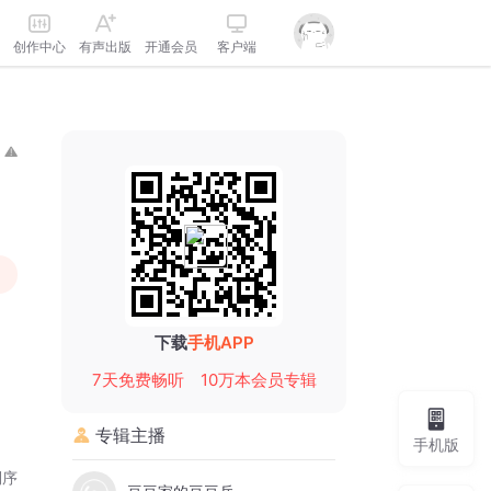
创作中心
有声出版
开通会员
客户端
下载
手机APP
7天免费畅听
10万本会员专辑
专辑主播
手机版
倒序