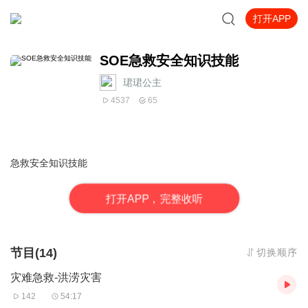
打开APP
SOE急救安全知识技能
珺珺公主
4537
65
急救安全知识技能
打
开
A
P
P，完整收听
节目(14)
切换顺序
灾难急救-洪涝灾害
142
54:17