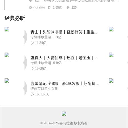
本书是一本揭示人类潜在种种心理效应的心理学通俗读物，其中最有代表性的即“墨菲定律”。与此同时，从自我认知、经济管理等方面入手，作者引出了数十条对现代人工作和生活...
1.85亿
125
个人成长
经典必听
青山丨头陀渊演播丨轻松搞笑丨重生穿越丨古代权谋丨VIP免费 | 多人有声剧
专辑播放量超11.3亿
11.34亿
蛊真人｜大爱仙尊｜热血｜老宝玉｜多人VIP免费有声剧
专辑播放量超19.9亿
19.09亿
盗墓笔记 全8部丨豪华CV版丨苏尚卿&边江 领衔 多人有声剧丨冠声文化丨南派三叔
连载节目超七百集
1681.63万
© 2014-
2026
喜马拉雅 版权所有