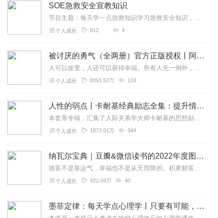
SOE急救安全宣教知识
节目主题：每天学一点急救知识学习急救安全知识，守护生命。内容重点：日常急救知识适合谁听：男女老少任何人主播介绍：周旦丹，SOE董事。周旦丹获得战术紧急伤员救护委...
812
4
个人成长
被讨厌的勇气（全两册）官方正版授权丨阿德勒心理学畅销经典｜幸福的勇气
人可以改变，人还可以获得幸福。所有人无一例外，都能如此。——阿德勒心理学一名深陷自卑、无能与不幸福的青年，听到了一名哲人主张的“世界无比单纯，人人都能幸福”便来...
8091.52万
118
个人成长
人性的弱点丨卡耐基经典励志全集：提升情商和沟通技巧
本套系专辑，汇集了人际关系学大师卡耐基的思想励志精华，收录《人性的弱点》《人性的优点》《语言的突破》《美好的人生》《快乐的人生》等所有经典！是卡耐基的经典合辑，...
1873.01万
344
个人成长
纳瓦尔宝典｜豆瓣&微信读书的2022年度图书|从白手起家到财务自由
致富不是靠运气，幸福也不是从天而降的。积累财富和幸福生活是我们可以学习的技能。这本书收集整理了硅谷投资人纳瓦尔在过去十年里通过推特、播客和采访等方式分享的人生智...
922.69万
40
个人成长
墨菲定律：每天学点心理学丨只要有可能，就一定会发生