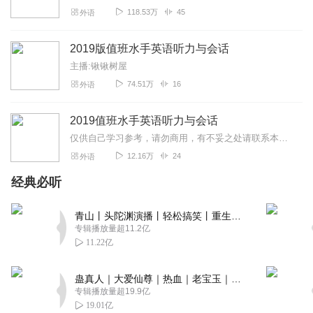
听友463361519
118.53万
45
外语
图片对不上，章节混乱
回复
2023-10-16
0
2019版值班水手英语听力与会话
主播:锹锹树屋
胡子43
74.51万
16
外语
对比🆚课本实用，发音准确
回复
2024-04-30
0
2019值班水手英语听力与会话
仅供自己学习参考，请勿商用，有不妥之处请联系本人删除！
shihaicheng
12.16万
24
外语
和现在的书不一样了啊
经典必听
回复
2023-04-19
0
青山丨头陀渊演播丨轻松搞笑丨重生穿越丨古代权谋丨VIP免费 | 多人有声剧
专辑播放量超11.2亿
11.22亿
蛊真人｜大爱仙尊｜热血｜老宝玉｜多人VIP免费有声剧
专辑播放量超19.9亿
19.01亿