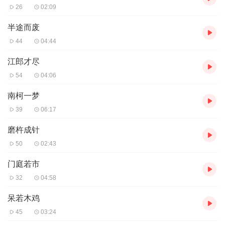
26
02:09
半途而废
44
04:44
江郎才尽
54
04:06
南柯一梦
39
06:17
磨杵成针
50
02:43
门庭若市
32
04:58
呆若木鸡
45
03:24