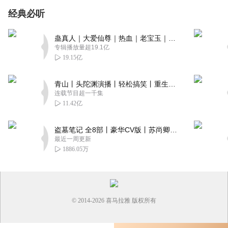
经典必听
蛊真人｜大爱仙尊｜热血｜老宝玉｜多人VIP免费有声剧
专辑播放量超19.1亿
19.15亿
青山丨头陀渊演播丨轻松搞笑丨重生穿越丨古代权谋丨VIP免费 | 多人有声剧
连载节目超一千集
11.42亿
盗墓笔记 全8部丨豪华CV版丨苏尚卿&边江 领衔 多人有声剧丨冠声文化丨南派三叔
最近一周更新
1886.05万
© 2014-
2026
喜马拉雅 版权所有